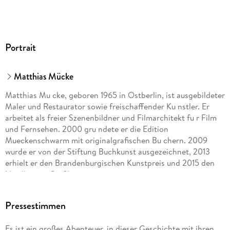
Portrait
Matthias Mücke
Matthias Mu cke, geboren 1965 in Ostberlin, ist ausgebildeter
Maler und Restaurator sowie freischaffender Ku nstler. Er
arbeitet als freier Szenenbildner und Filmarchitekt fu r Film
und Fernsehen. 2000 gru ndete er die Edition
Mueckenschwarm mit originalgrafischen Bu chern. 2009
wurde er von der Stiftung Buchkunst ausgezeichnet, 2013
erhielt er den Brandenburgischen Kunstpreis und 2015 den
Nordhäuser Grafikpreis.
Stefan Kaminsky, geboren 1977 in Berlin, ist ausgebildeter
Pressestimmen
Schauspieler und war unter anderem an den
Schauspielhäusern in Leipzig, Düsseldorf und Wiesbaden
Es ist ein großes Abenteuer, in dieser Geschichte mit ihren