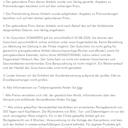
Der gebundene Preis dieses Artikels wurde vom Verlag gesenkt. Angaben zu
6
Preissenkungen beziehen sich auf den vorherigen Preis.
Die Preisbindung dieses Artikels wurde aufgehoben. Angaben zu Preissenkungen
7
beziehen sich auf den letzten gebundenen Preis.
Der gebundene Preis dieses Artikels wird nach Ablauf des auf der Artikelseite
8
dargestellten Datums vom Verlag angehoben.
Ihr Gutschein SOMMER13 gilt bis einschließlich 10.08.2026. Sie können den
12
Gutschein ausschließlich online einlösen unter www.hugendubel.de. Keine Bestellung
zur Abholung mit Zahlung in der Filiale möglich. Der Gutschein ist nicht gültig für
gesetzlich preisgebundene Artikel (deutschsprachige Bücher und eBooks) sowie für
preisgebundene Kalender, tolino shine (4016621130466), tolino select und das
Hugendubel Hörbuch Abo. Der Gutschein ist nicht mit anderen Gutscheinen und
Geschenkkarten kombinierbar. Eine Barauszahlung ist nicht möglich. Ein Weiterverkauf
und der Handel des Gutscheincodes sind nicht gestattet.
Leider können wir die Echtheit der Kundenbewertung aufgrund der großen Zahl an
15
Einzelbewertungen nicht prüfen.
Alle Informationen zur Tiefpreisgarantie finden Sie
hier
16
Alle Preise verstehen sich inkl. der gesetzlichen MwSt. Informationen über den
*
Versand und anfallende Versandkosten finden Sie
hier
Alle online gekauften Versandartikel beinhalten ein erweitertes Rückgaberecht von
***
100 Tagen nach Kaufdatum. Die Rücknahme von Bild-, Ton- und Datenträgern ist nur bei
noch versiegelter Ware möglich. Für in der Filiale gekaufte Artikel gilt ein
Rückgaberecht von 4 Wochen. Voraussetzung ist die Vorlage des Kassenbons und dass
sich der Artikel in wiederverkaufsfähigem Zustand befindet. Für digitale Produkte gilt