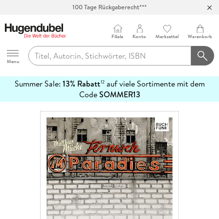
Abholung in über 100 Filialen
Filiale
Konto
Merkzettel
Warenkorb
Hugendubel
Menu
Summer Sale:
13% Rabatt
auf viele Sortimente mit dem
12
mehr
Code
SOMMER13
erfahren