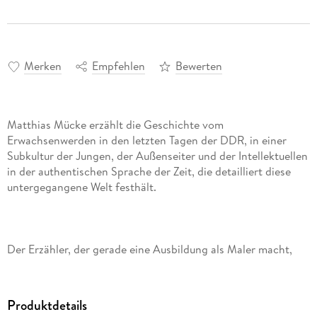
Merken
Empfehlen
Bewerten
Matthias Mücke erzählt die Geschichte vom
Erwachsenwerden in den letzten Tagen der DDR, in einer
Subkultur der Jungen, der Außenseiter und der Intellektuellen
in der authentischen Sprache der Zeit, die detailliert diese
Der Erzähler, der gerade eine Ausbildung als Maler macht,
hält es nicht mehr aus in seinem spießigen Elternhaus in
Pankow. Sein Sehnsuchtsort ist der Prenzlauer Berg mit
seinen verfallenden Hinterhäusern, in denen die Bohème der
Produktdetails
DDR lebt. Er sucht einen Platz fu r sich in dieser Zeit des