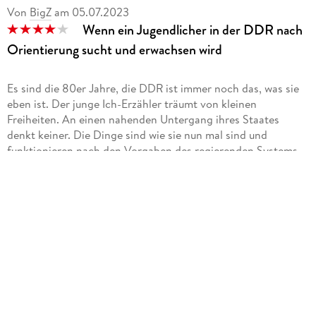
Von
BigZ
am
05.07.2023
der Ich-Perspektive eingesprochen. Ein Hörbuch, das mehr
Wenn ein Jugendlicher in der DDR nach
als eine reine Lesung von Stefan Kaminsky ist. Mark Badur
hat Musik und Sounddesign beigesteuert. Ich habe mitgefühlt
Orientierung sucht und erwachsen wird
mit allen Protagonisten.
Es sind die 80er Jahre, die DDR ist immer noch das, was sie
eben ist. Der junge Ich-Erzähler träumt von kleinen
Freiheiten. An einen nahenden Untergang ihres Staates
denkt keiner. Die Dinge sind wie sie nun mal sind und
funktionieren nach den Vorgaben des regierenden Systems.
Das wird hingenommen, aber man müht sich daran ab. Er, der
Werkstätige, in Ausbildung, ist auf der Suche nach einem
Leben, raus aus der einengenden Welt seines Mutter-Sohn-
Zuhauses, hin zu etwas, was damals in der DDR, eher so unter
dem Radar, mehr oder weniger geduldet, existierte, der
kunst- und freigeistgeprägten Szene am Prenzlauer Berg.
Und mit dem Versuch des Hauptprotagonisten, sich hier
hineinzutasten, in seiner noch sehr jugendlich naiven
unbedarften Art, wird auch den Hörern die Tür geöffnet, um
einzutreten und etwas mitzuleben, mit diesen echten