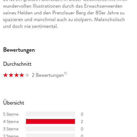
engagiert. Neben seiner Arbeit auf der Bühne ist er für Film
wundervollen Illustrationen durch das Erwachsenwerden
und Fernsehen sowie als Sprecher für Synchron, Hörbuch
seines Helden und den Prenzlauer Berg der 80er Jahre zu
und Hörfunk tätig.
spazieren und manchmal auch zu stolpern. Melancholisch
und doch nie sentimental.
Bewertungen
Durchschnitt
15
2 Bewertungen
Übersicht
5 Sterne
0
4 Sterne
2
3 Sterne
0
2 Sterne
0