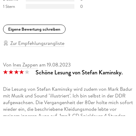
1 Stern
0
Eigene Bewertung schreiben
Zur Empfehlungsrangliste
Von
Ines Zappen
am
19.08.2023
Schöne Lesung von Stefan Kaminsky.
Die Lesung von Stefan Kaminsky wird zudem von Mark Badur
mit Musik und Sound "illustriert". Ich bin selbst in der DDR
aufgewachsen. Die Vergangenheit der 80er holte mich sofort
wieder ein, die beschriebene Kleidungsmode lebte vor
meinem inneren Auge auf. 1mp3-CD Spieldauer 4 Stunden
und 31 Minuten, 20 Tracks. Eine Zeitreise, unser Leben als
Jugendliche in den letzten Tagen der DDR. Gut gesprochen,
mit passender akustischer Untermalung. Das Hörbuch wird in