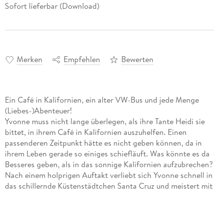
Sofort lieferbar (Download)
Merken
Empfehlen
Bewerten
Ein Café in Kalifornien, ein alter VW-Bus und jede Menge
(Liebes-)Abenteuer!
Yvonne muss nicht lange überlegen, als ihre Tante Heidi sie
bittet, in ihrem Café in Kalifornien auszuhelfen. Einen
passenderen Zeitpunkt hätte es nicht geben können, da in
ihrem Leben gerade so einiges schiefläuft. Was könnte es da
Besseres geben, als in das sonnige Kalifornien aufzubrechen?
Nach einem holprigen Auftakt verliebt sich Yvonne schnell in
das schillernde Küstenstädtchen Santa Cruz und meistert mit
Heidi zusammen so manche Hürde rund um das Café.
Schon bald merkt Yvonne, dass ihr die gelassene
kalifornische Lebensweise gefällt, von der sie sich gerne