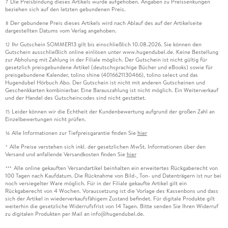
Die Preisbindung dieses Artikels wurde aufgehoben. Angaben zu Preissenkungen
7
beziehen sich auf den letzten gebundenen Preis.
Der gebundene Preis dieses Artikels wird nach Ablauf des auf der Artikelseite
8
dargestellten Datums vom Verlag angehoben.
Ihr Gutschein SOMMER13 gilt bis einschließlich 10.08.2026. Sie können den
12
Gutschein ausschließlich online einlösen unter www.hugendubel.de. Keine Bestellung
zur Abholung mit Zahlung in der Filiale möglich. Der Gutschein ist nicht gültig für
gesetzlich preisgebundene Artikel (deutschsprachige Bücher und eBooks) sowie für
preisgebundene Kalender, tolino shine (4016621130466), tolino select und das
Hugendubel Hörbuch Abo. Der Gutschein ist nicht mit anderen Gutscheinen und
Geschenkkarten kombinierbar. Eine Barauszahlung ist nicht möglich. Ein Weiterverkauf
und der Handel des Gutscheincodes sind nicht gestattet.
Leider können wir die Echtheit der Kundenbewertung aufgrund der großen Zahl an
15
Einzelbewertungen nicht prüfen.
Alle Informationen zur Tiefpreisgarantie finden Sie
hier
16
Alle Preise verstehen sich inkl. der gesetzlichen MwSt. Informationen über den
*
Versand und anfallende Versandkosten finden Sie
hier
Alle online gekauften Versandartikel beinhalten ein erweitertes Rückgaberecht von
***
100 Tagen nach Kaufdatum. Die Rücknahme von Bild-, Ton- und Datenträgern ist nur bei
noch versiegelter Ware möglich. Für in der Filiale gekaufte Artikel gilt ein
Rückgaberecht von 4 Wochen. Voraussetzung ist die Vorlage des Kassenbons und dass
sich der Artikel in wiederverkaufsfähigem Zustand befindet. Für digitale Produkte gilt
weiterhin die gesetzliche Widerrufsfrist von 14 Tagen. Bitte senden Sie Ihren Widerruf
zu digitalen Produkten per Mail an info@hugendubel.de.