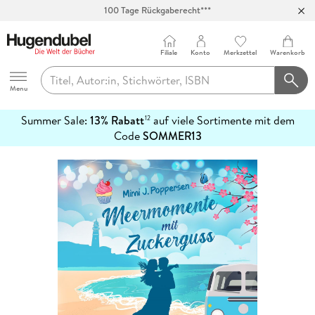
100 Tage Rückgaberecht***
Abholung in über 100 Filialen
Filiale
Konto
Merkzettel
Warenkorb
Hugendubel
Menu
Summer Sale:
13% Rabatt
auf viele Sortimente mit dem
12
mehr
Code
SOMMER13
erfahren