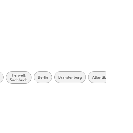
420162
Tierwelt:
Erste Häl
Berlin
Brandenburg
Atlantik
Sachbuch
21.
Jahrhund
(ca. 20
bis ca.
2050)