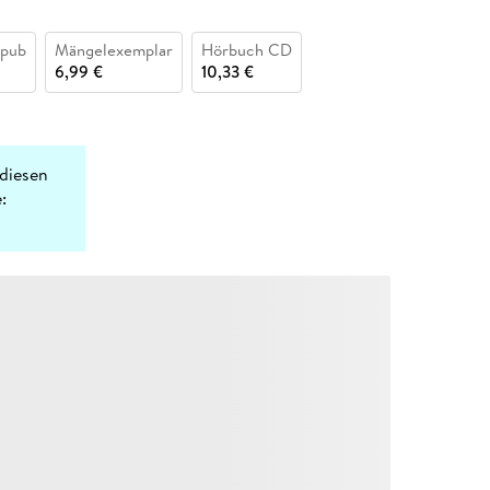
epub
Mängelexemplar
Hörbuch CD
6,99 €
10,33 €
diesen
: