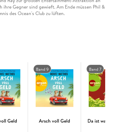
und Ray zur größten Entertainment-Attraktion an
h ihre Gegner sind gewieft. Am Ende müssen Phil &
mnis des Ocean's Club zu lüften.
Band 9
Band 7
voll Geld
Arsch voll Geld
Da ist was im Busch