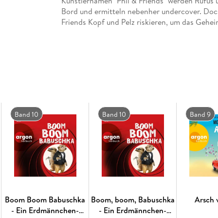
Künstlernamen "Phil & Friends" werden Rufus 
Bord und ermitteln nebenher undercover. Doc
Friends Kopf und Pelz riskieren, um das Gehei
Band 10
Band 10
Band 9
Boom Boom Babuschka
Boom, boom, Babuschka
Arsch 
- Ein Erdmännchen-
- Ein Erdmännchen-