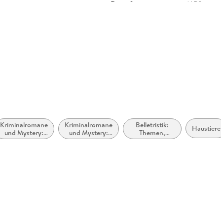
Dateiformat
MP3
GTIN
9783732
Kriminalromane
Kriminalromane
Belletristik:
Haustiere
und Mystery:
und Mystery:
Themen,
Humor
Cosy Mystery
Stoffe, Motive:
Regionalroman