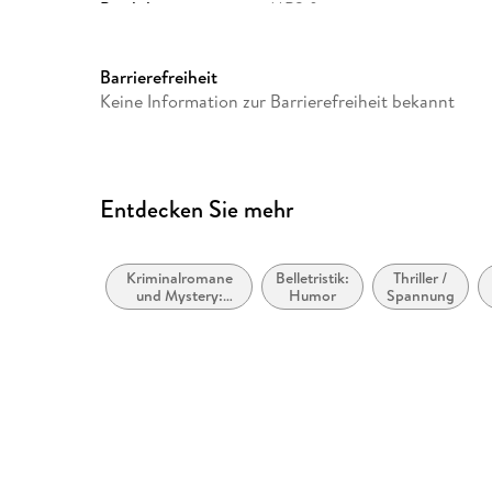
Produktart
MP3 format
Audioinhalt
Hörbuch
Barrierefreiheit
Keine Information zur Barrierefreiheit bekannt
Entdecken Sie mehr
Kriminalromane
Belletristik:
Thriller /
und Mystery:
Humor
Spannung
Privatdetektiv /
Amateurdetektive