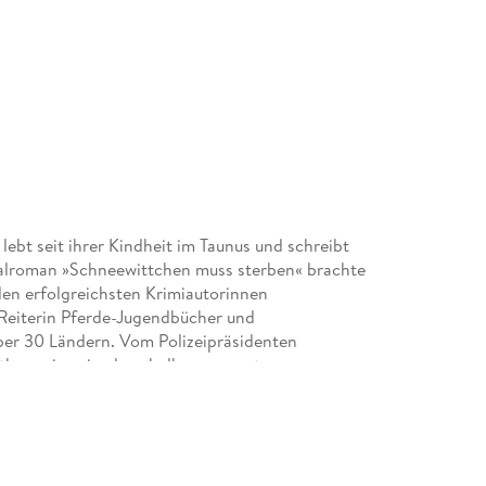
lebt seit ihrer Kindheit im Taunus und schreibt
inalroman »Schneewittchen muss sterben« brachte
den erfolgreichsten Krimiautorinnen
 Reiterin Pferde-Jugendbücher und
über 30 Ländern. Vom Polizeipräsidenten
tkommissarin ehrenhalber ernannt.
ierte Sprechwissenschaften und Sprecherziehung