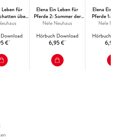
n Leben für
Elena Ein Leben für
Elena Ein Leben für
Schatten über
Pferde 2: Sommer der
Pferde 1: Gegen alle
Neuhaus
Turnier
Nele Neuhaus
Entscheidung
Nele Neuhaus
Hindernisse
 Download
Hörbuch Download
Hörbuch Download
95 €
6,95 €
6,95 €
*
*
*
t
ten