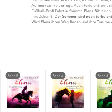
Aufmerksamkeit erregt. Auch Farid entfernt si
Fußball-Profi Fahrt aufnimmt.
Elena fühlt sic
ihre Zukunft.
Der Sommer wird noch turbulent
Wird Elena ihren Weg finden und ihre
Träume 
In dieser Serie bereits erschienen:
Elena Gegen alle Hindernisse (1)
Elena Sommer der Entscheidung (2)
Elena Das Geheimnis der Oaktree-Farm (3)
Elena Schatten über dem Turnier (4)
Elena Ihr größter Sieg (5)
Elena Eine falsche Fährte (6)
Band 5
Band 4
Band 3
Elena In letzter Sekunde (7)