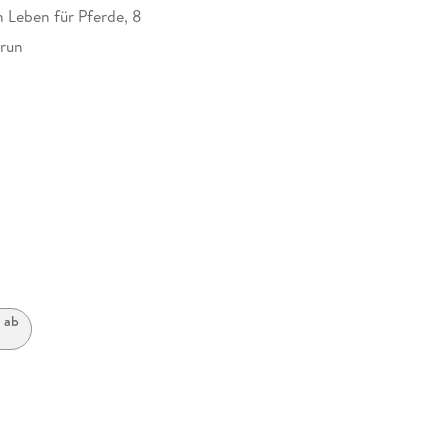
n Leben für Pferde, 8
run
41517
 ab