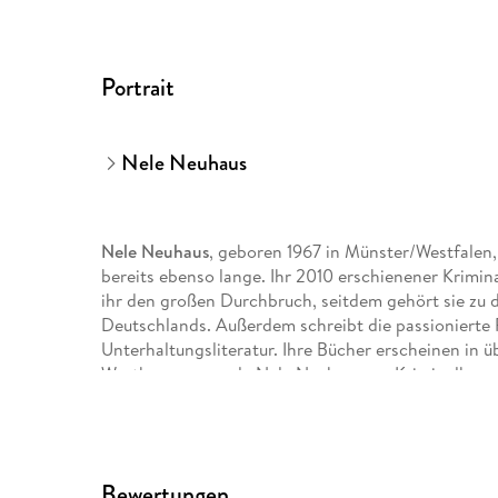
Portrait
Nele Neuhaus
Nele Neuhaus
, geboren 1967 in Münster/Westfalen, 
bereits ebenso lange. Ihr 2010 erschienener Krim
ihr den großen Durchbruch, seitdem gehört sie zu 
Deutschlands. Außerdem schreibt die passionierte
Unterhaltungsliteratur. Ihre Bücher erscheinen in 
Westhessens wurde Nele Neuhaus zur Kriminalhaup
Vanida Karun
ist gelernte Schauspielerin und stud
Bewertungen