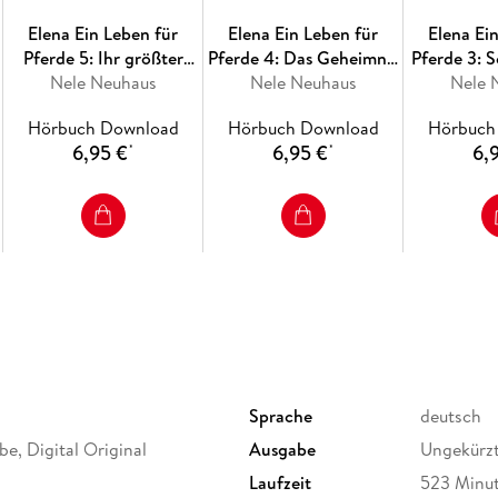
Elena Ein Leben für
Elena Ein Leben für
Elena Ei
Pferde 5: Ihr größter
Pferde 4: Das Geheimnis
Pferde 3: 
Nele Neuhaus
Sieg
der Oaktree-Farm
Nele Neuhaus
Nele 
dem 
Hörbuch Download
Hörbuch Download
Hörbuch
6,95 €
6,95 €
6,
*
*
Sprache
deutsch
e, Digital Original
Ausgabe
Ungekürz
Laufzeit
523 Minu