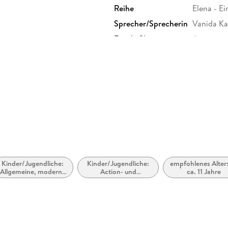
Reihe
Elena - Ei
Sprecher/Sprecherin
Vanida Ka
Family Sharing
Ja
Dateiformat
MP3
GTIN
97838449
Kinder/Jugendliche:
Kinder/Jugendliche:
empfohlenes Alter:
Allgemeine, moderne
Action- und
ca. 11 Jahre
und zeitgenössische
Abenteuergeschichten
Belletristik