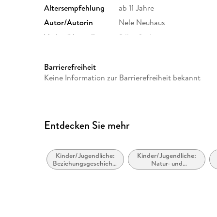
Altersempfehlung
ab 11 Jahre
Autor/Autorin
Nele Neuhaus
Verlag/Hersteller
Silberfisch
Produktart
MP3 format
Audioinhalt
Hörbuch
Barrierefreiheit
Keine Information zur Barrierefreiheit bekannt
Entdecken Sie mehr
Kinder/Jugendliche:
Kinder/Jugendliche:
Beziehungsgeschichten
Natur- und
- Romantik, Liebe
Tiergeschichten
oder Freundschaft