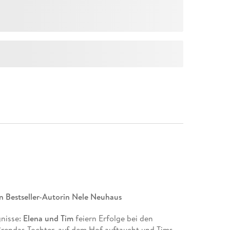
n Bestseller-Autorin Nele Neuhaus
gnisse:
Elena und Tim
feiern Erfolge bei den
rendas Tochter, auf dem Hof auftaucht und Tims