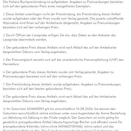
Die frühere Buchpreisbindung ist aufgehoben. Angaben zu Preissenkungen beziehen
sich auf den gebundenen Preis eines mangelfreien Exemplars.
Diese Artikel unterliegen nicht der Preisbindung, die Preisbindung dieser Artikel
2
wurde aufgehoben oder der Preis wurde vom Verlag gesenkt. Die jeweils zutreffende
Alternative wird Ihnen auf der Artikelseite dargestellt. Angaben zu Preissenkungen
beziehen sich auf den vorherigen Preis.
Durch Öffnen der Leseprobe willigen Sie ein, dass Daten an den Anbieter der
3
Leseprobe übermittelt werden.
Der gebundene Preis dieses Artikels wird nach Ablauf des auf der Artikelseite
4
dargestellten Datums vom Verlag angehoben.
Der Preisvergleich bezieht sich auf die unverbindliche Preisempfehlung (UVP) des
5
Herstellers.
Der gebundene Preis dieses Artikels wurde vom Verlag gesenkt. Angaben zu
6
Preissenkungen beziehen sich auf den vorherigen Preis.
Die Preisbindung dieses Artikels wurde aufgehoben. Angaben zu Preissenkungen
7
beziehen sich auf den letzten gebundenen Preis.
Der gebundene Preis dieses Artikels wird nach Ablauf des auf der Artikelseite
8
dargestellten Datums vom Verlag angehoben.
Ihr Gutschein SOMMER13 gilt bis einschließlich 10.08.2026. Sie können den
12
Gutschein ausschließlich online einlösen unter www.hugendubel.de. Keine Bestellung
zur Abholung mit Zahlung in der Filiale möglich. Der Gutschein ist nicht gültig für
gesetzlich preisgebundene Artikel (deutschsprachige Bücher und eBooks) sowie für
preisgebundene Kalender, tolino shine (4016621130466), tolino select und das
Hugendubel Hörbuch Abo. Der Gutschein ist nicht mit anderen Gutscheinen und