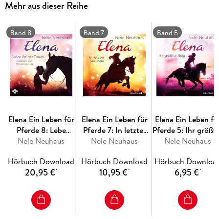
Mehr aus dieser Reihe
Band 8
Band 7
Band 5
Elena Ein Leben für
Elena Ein Leben für
Elena Ein Leben fü
Pferde 8: Lebe
Pferde 7: In letzter
Pferde 5: Ihr größt
Nele Neuhaus
deinen Traum
Nele Neuhaus
Sekunde
Nele Neuhaus
Sieg
Hörbuch Download
Hörbuch Download
Hörbuch Downloa
20,95 €
10,95 €
6,95 €
*
*
*