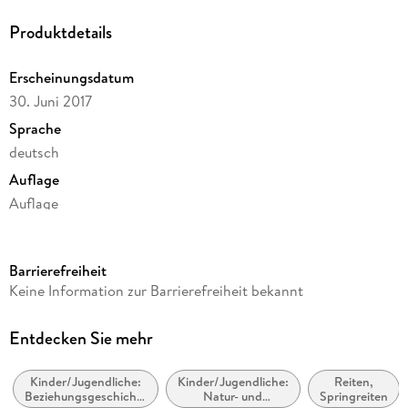
Produktdetails
Erscheinungsdatum
30. Juni 2017
Sprache
deutsch
Auflage
Auflage
Dateigröße
75,92 MB
Barrierefreiheit
Laufzeit
Keine Information zur Barrierefreiheit bekannt
71 Minuten
Altersempfehlung
Entdecken Sie mehr
ab 10 Jahre
Kinder/Jugendliche:
Kinder/Jugendliche:
Reiten,
Reihe
Beziehungsgeschichten
Natur- und
Springreiten
Elena - Ein Leben für Pferde, 6