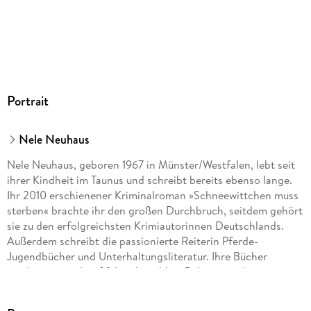
GTIN
9783844916850
Portrait
Nele Neuhaus
Nele Neuhaus, geboren 1967 in Münster/Westfalen, lebt seit
ihrer Kindheit im Taunus und schreibt bereits ebenso lange.
Ihr 2010 erschienener Kriminalroman »Schneewittchen muss
sterben« brachte ihr den großen Durchbruch, seitdem gehört
sie zu den erfolgreichsten Krimiautorinnen Deutschlands.
Außerdem schreibt die passionierte Reiterin Pferde-
Jugendbücher und Unterhaltungsliteratur. Ihre Bücher
erscheinen in über 30 Ländern. Vom Polizeipräsidenten
Westhessens wurde Nele Neuhaus zur
Kriminalhauptkommissarin ehrenhalber ernannt.