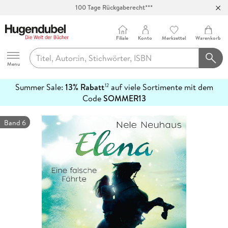
100 Tage Rückgaberecht***
Abholung in über 100 Filialen
Filiale
Konto
Merkzettel
Warenkorb
Hugendubel
Menu
Summer Sale:
13% Rabatt
auf viele Sortimente mit dem
12
mehr
Code
SOMMER13
erfahren
Band 6