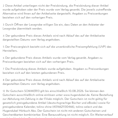
Diese Artikel unterliegen nicht der Preisbindung, die Preisbindung dieser Artikel
2
wurde aufgehoben oder der Preis wurde vom Verlag gesenkt. Die jeweils zutreffende
Alternative wird Ihnen auf der Artikelseite dargestellt. Angaben zu Preissenkungen
beziehen sich auf den vorherigen Preis.
Durch Öffnen der Leseprobe willigen Sie ein, dass Daten an den Anbieter der
3
Leseprobe übermittelt werden.
Der gebundene Preis dieses Artikels wird nach Ablauf des auf der Artikelseite
4
dargestellten Datums vom Verlag angehoben.
Der Preisvergleich bezieht sich auf die unverbindliche Preisempfehlung (UVP) des
5
Herstellers.
Der gebundene Preis dieses Artikels wurde vom Verlag gesenkt. Angaben zu
6
Preissenkungen beziehen sich auf den vorherigen Preis.
Die Preisbindung dieses Artikels wurde aufgehoben. Angaben zu Preissenkungen
7
beziehen sich auf den letzten gebundenen Preis.
Der gebundene Preis dieses Artikels wird nach Ablauf des auf der Artikelseite
8
dargestellten Datums vom Verlag angehoben.
Ihr Gutschein SOMMER13 gilt bis einschließlich 10.08.2026. Sie können den
12
Gutschein ausschließlich online einlösen unter www.hugendubel.de. Keine Bestellung
zur Abholung mit Zahlung in der Filiale möglich. Der Gutschein ist nicht gültig für
gesetzlich preisgebundene Artikel (deutschsprachige Bücher und eBooks) sowie für
preisgebundene Kalender, tolino shine (4016621130466), tolino select und das
Hugendubel Hörbuch Abo. Der Gutschein ist nicht mit anderen Gutscheinen und
Geschenkkarten kombinierbar. Eine Barauszahlung ist nicht möglich. Ein Weiterverkauf