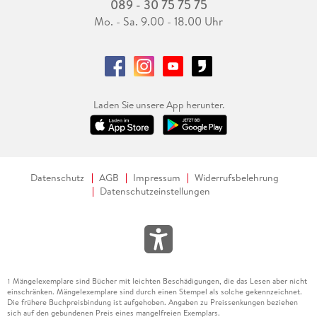
089 - 30 75 75 75
Mo. - Sa. 9.00 - 18.00 Uhr
Laden Sie unsere App herunter.
Datenschutz
AGB
Impressum
Widerrufsbelehrung
Datenschutzeinstellungen
Mängelexemplare sind Bücher mit leichten Beschädigungen, die das Lesen aber nicht
1
einschränken. Mängelexemplare sind durch einen Stempel als solche gekennzeichnet.
Die frühere Buchpreisbindung ist aufgehoben. Angaben zu Preissenkungen beziehen
sich auf den gebundenen Preis eines mangelfreien Exemplars.