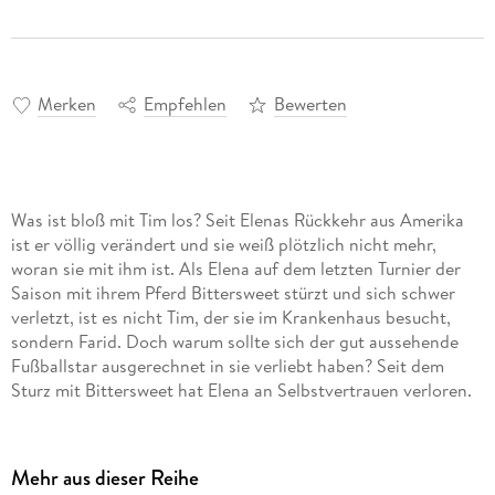
Merken
Empfehlen
Bewerten
Was ist bloß mit Tim los? Seit Elenas Rückkehr aus Amerika
ist er völlig verändert und sie weiß plötzlich nicht mehr,
woran sie mit ihm ist. Als Elena auf dem letzten Turnier der
Saison mit ihrem Pferd Bittersweet stürzt und sich schwer
verletzt, ist es nicht Tim, der sie im Krankenhaus besucht,
sondern Farid. Doch warum sollte sich der gut aussehende
Fußballstar ausgerechnet in sie verliebt haben? Seit dem
Sturz mit Bittersweet hat Elena an Selbstvertrauen verloren.
Wird sie jemals wieder so unbefangen reiten können wie
zuvor? Als eines Abends auch noch Tims kleine Schwester
verschwindet, hat Elena keine Wahl und macht sich auf zu
Mehr aus dieser Reihe
einem Ritt auf Leben und Tod.