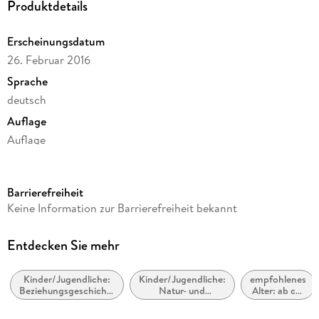
Produktdetails
Erscheinungsdatum
26. Februar 2016
Sprache
deutsch
Auflage
Auflage
Dateigröße
73,12 MB
Barrierefreiheit
Laufzeit
Keine Information zur Barrierefreiheit bekannt
68 Minuten
Altersempfehlung
Entdecken Sie mehr
ab 10 Jahre
Kinder/Jugendliche:
Kinder/Jugendliche:
empfohlenes
Reihe
Beziehungsgeschichten
Natur- und
Alter: ab ca.
Elena - Ein Leben für Pferde, 5
- Romantik, Liebe
Tiergeschichten
10 Jahre
oder Freundschaft