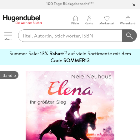
Abholung in über 100 Filialen
Filiale
Konto
Merkzettel
Warenkorb
Hugendubel
Menu
Summer Sale:
13% Rabatt
auf viele Sortimente mit dem
12
mehr
Code
SOMMER13
erfahren
Band 5