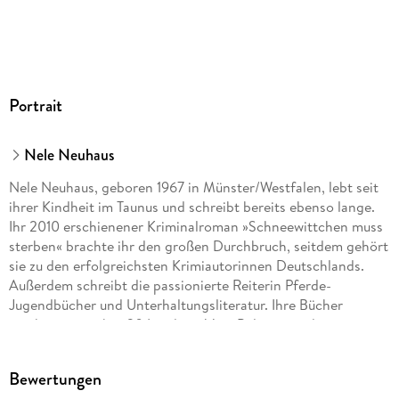
Portrait
Nele Neuhaus
Nele Neuhaus, geboren 1967 in Münster/Westfalen, lebt seit
ihrer Kindheit im Taunus und schreibt bereits ebenso lange.
Ihr 2010 erschienener Kriminalroman »Schneewittchen muss
sterben« brachte ihr den großen Durchbruch, seitdem gehört
sie zu den erfolgreichsten Krimiautorinnen Deutschlands.
Außerdem schreibt die passionierte Reiterin Pferde-
Jugendbücher und Unterhaltungsliteratur. Ihre Bücher
erscheinen in über 30 Ländern. Vom Polizeipräsidenten
Westhessens wurde Nele Neuhaus zur
Kriminalhauptkommissarin ehrenhalber ernannt.
Bewertungen