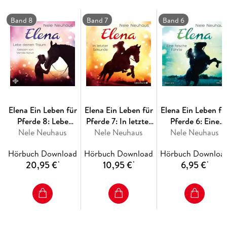
Band 8
Band 7
Band 6
Elena Ein Leben für
Elena Ein Leben für
Elena Ein Leben fü
Pferde 8: Lebe
Pferde 7: In letzter
Pferde 6: Eine
Nele Neuhaus
deinen Traum
Nele Neuhaus
Sekunde
falsche Fährte
Nele Neuhaus
Hörbuch Download
Hörbuch Download
Hörbuch Downloa
20,95 €
10,95 €
6,95 €
*
*
*