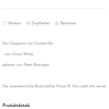
Merken
Empfehlen
Bewerten
Der amerikanische Botschafter Hiram B. Otis zieht mit seiner
Familie in das Schloss Canterville ein, das er trotz der
Warnungen vor einem Gespenst gekauft hat. Bei dem
Gespenst handelt es sich um einen Vorfahren der
Produktdetails
Cantervilles, Sir Simon, der vor etwa 300 Jahren seine Frau