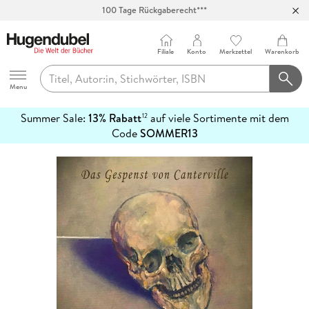
100 Tage Rückgaberecht***
Abholung in über 100 Filialen
Filiale
Konto
Merkzettel
Warenkorb
Hugendubel
Menu
Summer Sale:
13% Rabatt
auf viele Sortimente mit dem
12
mehr
Code
SOMMER13
erfahren