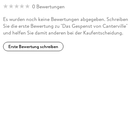
0 Bewertungen
Es wurden noch keine Bewertungen abgegeben. Schreiben
Sie die erste Bewertung zu "Das Gespenst von Canterville"
und helfen Sie damit anderen bei der Kaufentscheidung.
Erste Bewertung schreiben
Peter Bieringer (*1957) gehörte viele Jahre zum Ensemble der
NDR-Sprecher, seit 2006 ist er freischaffend. Seine Stimme
ist präsent in zahllosen Radiofeatures, TV-Dokumentationen,
Synchronrollen und Hörspielen. In seinem eigenen Studio
entstanden bisher Dutzende Hörbuchtitel, darunter auch für
die hoerbuchedition words and music.