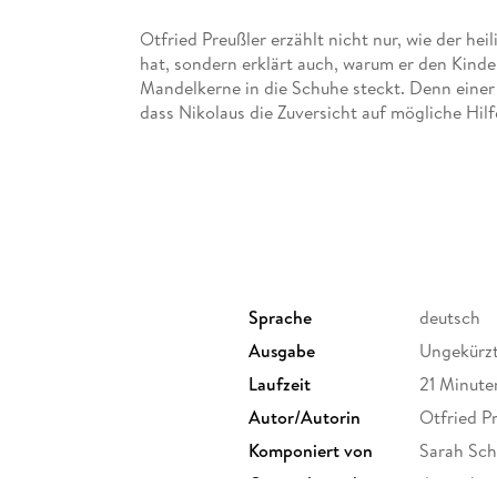
Otfried Preußler erzählt nicht nur, wie der he
hat, sondern erklärt auch, warum er den Kind
Mandelkerne in die Schuhe steckt. Denn einer
dass Nikolaus die Zuversicht auf mögliche Hil
Nikolaus noch heute mit seinen süßen Gaben v
Gelesen von Jens Wawrczeck und stimmungsvol
wird die Geschichte zu einem besonderen Hörer
Sprache
deutsch
Ausgabe
Ungekürz
Laufzeit
21 Minute
Autor/Autorin
Otfried P
Komponiert von
Sarah Sc
Originalsprache
deutsch