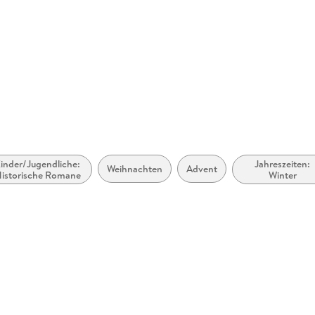
Produktart
MP3 form
Audioinhalt
Hörbuch
inder/Jugendliche:
Jahreszeiten:
Weihnachten
Advent
istorische Romane
Winter