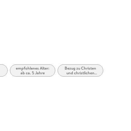
at
empfohlenes Alter:
Bezug zu Christen
ab ca. 5 Jahre
und christlichen
Gruppen