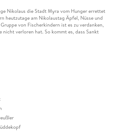
ilige Nikolaus die Stadt Myra vom Hunger errettet
ern heutzutage am Nikolaustag Äpfel, Nüsse und
 Gruppe von Fischerkindern ist es zu verdanken,
fe nicht verloren hat. So kommt es, dass Sankt
or allem an die Kinder denkt.
l inszeniert mit Musik von Sarah Schüddekopf
lebnis für die ganze Familie!
t
n
reußler
hüddekopf