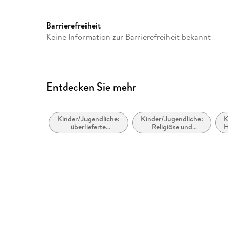
Family Sharing
Ja
Dateiformat
MP3
Barrierefreiheit
Keine Information zur Barrierefreiheit bekannt
GTIN
9783844924305
Entdecken Sie mehr
Kinder/Jugendliche:
Kinder/Jugendliche:
K
überlieferte
Religiöse und
H
Geschichten
spirituelle
Geschichten