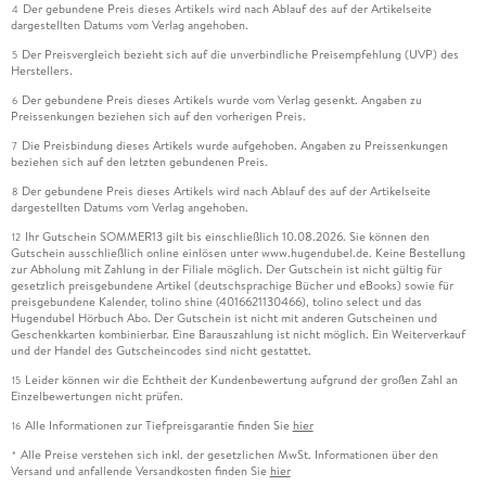
Der gebundene Preis dieses Artikels wird nach Ablauf des auf der Artikelseite
4
dargestellten Datums vom Verlag angehoben.
Der Preisvergleich bezieht sich auf die unverbindliche Preisempfehlung (UVP) des
5
Herstellers.
Der gebundene Preis dieses Artikels wurde vom Verlag gesenkt. Angaben zu
6
Preissenkungen beziehen sich auf den vorherigen Preis.
Die Preisbindung dieses Artikels wurde aufgehoben. Angaben zu Preissenkungen
7
beziehen sich auf den letzten gebundenen Preis.
Der gebundene Preis dieses Artikels wird nach Ablauf des auf der Artikelseite
8
dargestellten Datums vom Verlag angehoben.
Ihr Gutschein SOMMER13 gilt bis einschließlich 10.08.2026. Sie können den
12
Gutschein ausschließlich online einlösen unter www.hugendubel.de. Keine Bestellung
zur Abholung mit Zahlung in der Filiale möglich. Der Gutschein ist nicht gültig für
gesetzlich preisgebundene Artikel (deutschsprachige Bücher und eBooks) sowie für
preisgebundene Kalender, tolino shine (4016621130466), tolino select und das
Hugendubel Hörbuch Abo. Der Gutschein ist nicht mit anderen Gutscheinen und
Geschenkkarten kombinierbar. Eine Barauszahlung ist nicht möglich. Ein Weiterverkauf
und der Handel des Gutscheincodes sind nicht gestattet.
Leider können wir die Echtheit der Kundenbewertung aufgrund der großen Zahl an
15
Einzelbewertungen nicht prüfen.
Alle Informationen zur Tiefpreisgarantie finden Sie
hier
16
Alle Preise verstehen sich inkl. der gesetzlichen MwSt. Informationen über den
*
Versand und anfallende Versandkosten finden Sie
hier