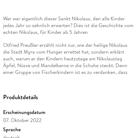
Wer war eigentlich dieser Sankt Nikolaus, den alle Kinder
jedes Jahr so sehnlich erwarten? Dies ist die Geschichte vom
echten Nikolaus, für Kinder ab 5 Jahren
Otfried Preußler erzählt nicht nur, wie der heilige Nikolaus
die Stadt Myra vom Hunger errettet hat, sondern erklärt
auch, warum er den Kindern heutzutage am Nikolaustag
Äpfel, Nüsse und Mandelkerne in die Schuhe steckt. Denn
einer Gruppe von Fischerkindern ist es zu verdanken, dass
Nikolaus die Zuversicht auf mögliche Hilfe nicht verloren hat.
So kommt es, dass Sankt Nikolaus noch heute mit seinen
süßen Gaben vor allem an die Kinder denkt.
Produktdetails
Erscheinungsdatum
07. Oktober 2022
Sprache
deutsch