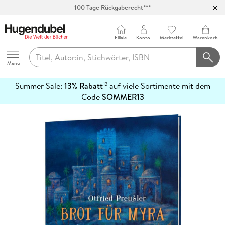
100 Tage Rückgaberecht***
Abholung in über 100 Filialen
Filiale
Konto
Merkzettel
Warenkorb
Hugendubel
Menu
Summer Sale:
13% Rabatt
auf viele Sortimente mit dem
12
mehr
Code
SOMMER13
erfahren