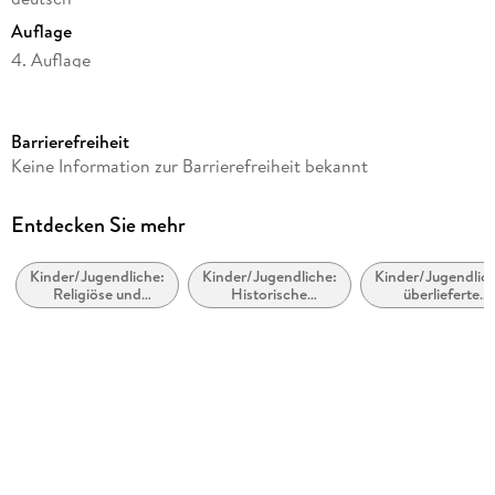
Auflage
4. Auflage
Seitenanzahl
40
Barrierefreiheit
Altersempfehlung
Keine Information zur Barrierefreiheit bekannt
von 5 bis 99 Jahren
Autor/Autorin
Entdecken Sie mehr
Otfried Preußler
Kinder/Jugendliche:
Kinder/Jugendliche:
Kinder/Jugendlich
Illustrationen
Religiöse und
Historische
überlieferte
Ludvik Glazer-Naudé
spirituelle
Romane
Geschichten
Geschichten
Verlag/Hersteller
Thienemann
Produktart
gebunden
Gewicht
304 g