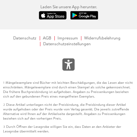
Laden Sie unsere App herunter.
Datenschutz
AGB
Impressum
Widerrufsbelehrung
Datenschutzeinstellungen
Mängelexemplare sind Bücher mit leichten Beschädigungen, die das Lesen aber nicht
1
einschränken. Mängelexemplare sind durch einen Stempel als solche gekennzeichnet.
Die frühere Buchpreisbindung ist aufgehoben. Angaben zu Preissenkungen beziehen
sich auf den gebundenen Preis eines mangelfreien Exemplars.
Diese Artikel unterliegen nicht der Preisbindung, die Preisbindung dieser Artikel
2
wurde aufgehoben oder der Preis wurde vom Verlag gesenkt. Die jeweils zutreffende
Alternative wird Ihnen auf der Artikelseite dargestellt. Angaben zu Preissenkungen
beziehen sich auf den vorherigen Preis.
Durch Öffnen der Leseprobe willigen Sie ein, dass Daten an den Anbieter der
3
Leseprobe übermittelt werden.