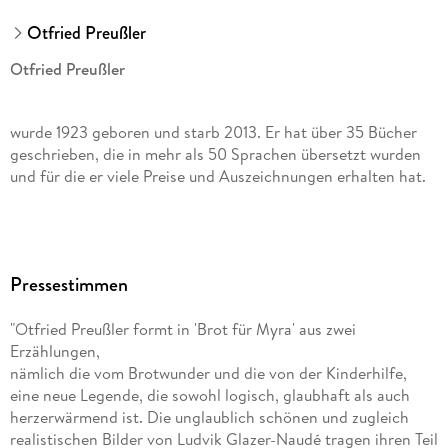
Otfried Preußler
Otfried Preußler
wurde 1923 geboren und starb 2013. Er hat über 35 Bücher
geschrieben, die in mehr als 50 Sprachen übersetzt wurden
und für die er viele Preise und Auszeichnungen erhalten hat.
Ludvik Glazer-Naudé
Pressestimmen
studierte an der Universität der Künste in Berlin. Für seine
Werke erhielt er zahlreiche Auszeichnungen im In- und
"Otfried Preußler formt in 'Brot für Myra' aus zwei
Ausland. Ludvik Glazer-Naudé lebt bei Berlin.
Erzählungen,
nämlich die vom Brotwunder und die von der Kinderhilfe,
eine neue Legende, die sowohl logisch, glaubhaft als auch
herzerwärmend ist. Die unglaublich schönen und zugleich
realistischen Bilder von Ludvik Glazer-Naudé tragen ihren Teil