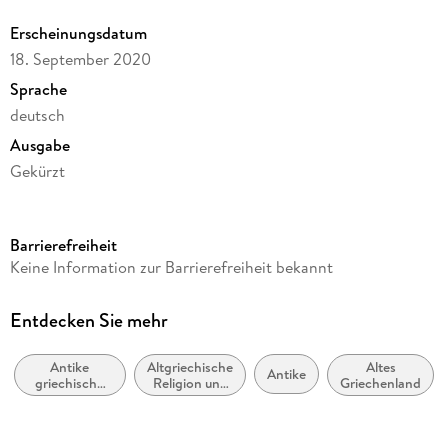
Erscheinungsdatum
18. September 2020
Sprache
deutsch
Ausgabe
Gekürzt
Dateigröße
937,80 MB
Barrierefreiheit
Laufzeit
Keine Information zur Barrierefreiheit bekannt
881 Minuten
Autor/Autorin
Entdecken Sie mehr
Ovid
Antike
Altgriechische
Altes
Sprecher/Sprecherin
Antike
griechische
Religion und
Griechenland
Peter Simonischek
und römische
Mythologie
Literatur
Verlag/Hersteller