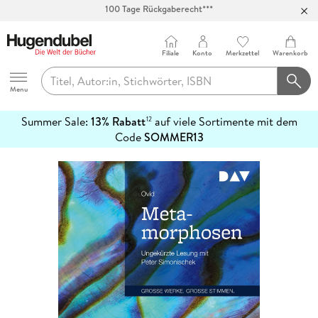
Abholung in über 100 Filialen
Filiale
Konto
Merkzettel
Warenkorb
Hugendubel
Menu
Summer Sale:
13% Rabatt
auf viele Sortimente mit dem
12
mehr
Code
SOMMER13
erfahren