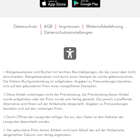
Datenschutz
AGB
Impressum
Widerrufsbelehrung
Datenschutzeinstellungen
Mängelexemplare sind Bücher mit leichten Beschädigungen, die das Lesen aber nicht
1
einschränken. Mängelexemplare sind durch einen Stempel als solche gekennzeichnet.
Die frühere Buchpreisbindung ist aufgehoben. Angaben zu Preissenkungen beziehen
sich auf den gebundenen Preis eines mangelfreien Exemplars.
Diese Artikel unterliegen nicht der Preisbindung, die Preisbindung dieser Artikel
2
wurde aufgehoben oder der Preis wurde vom Verlag gesenkt. Die jeweils zutreffende
Alternative wird Ihnen auf der Artikelseite dargestellt. Angaben zu Preissenkungen
beziehen sich auf den vorherigen Preis.
Durch Öffnen der Leseprobe willigen Sie ein, dass Daten an den Anbieter der
3
Leseprobe übermittelt werden.
Der gebundene Preis dieses Artikels wird nach Ablauf des auf der Artikelseite
4
dargestellten Datums vom Verlag angehoben.