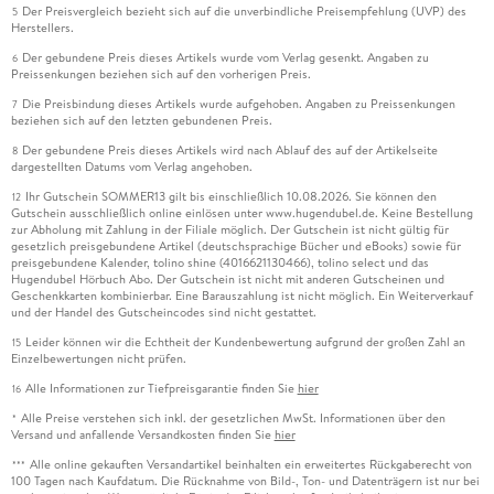
Der Preisvergleich bezieht sich auf die unverbindliche Preisempfehlung (UVP) des
5
Herstellers.
Der gebundene Preis dieses Artikels wurde vom Verlag gesenkt. Angaben zu
6
Preissenkungen beziehen sich auf den vorherigen Preis.
Die Preisbindung dieses Artikels wurde aufgehoben. Angaben zu Preissenkungen
7
beziehen sich auf den letzten gebundenen Preis.
Der gebundene Preis dieses Artikels wird nach Ablauf des auf der Artikelseite
8
dargestellten Datums vom Verlag angehoben.
Ihr Gutschein SOMMER13 gilt bis einschließlich 10.08.2026. Sie können den
12
Gutschein ausschließlich online einlösen unter www.hugendubel.de. Keine Bestellung
zur Abholung mit Zahlung in der Filiale möglich. Der Gutschein ist nicht gültig für
gesetzlich preisgebundene Artikel (deutschsprachige Bücher und eBooks) sowie für
preisgebundene Kalender, tolino shine (4016621130466), tolino select und das
Hugendubel Hörbuch Abo. Der Gutschein ist nicht mit anderen Gutscheinen und
Geschenkkarten kombinierbar. Eine Barauszahlung ist nicht möglich. Ein Weiterverkauf
und der Handel des Gutscheincodes sind nicht gestattet.
Leider können wir die Echtheit der Kundenbewertung aufgrund der großen Zahl an
15
Einzelbewertungen nicht prüfen.
Alle Informationen zur Tiefpreisgarantie finden Sie
hier
16
Alle Preise verstehen sich inkl. der gesetzlichen MwSt. Informationen über den
*
Versand und anfallende Versandkosten finden Sie
hier
Alle online gekauften Versandartikel beinhalten ein erweitertes Rückgaberecht von
***
100 Tagen nach Kaufdatum. Die Rücknahme von Bild-, Ton- und Datenträgern ist nur bei