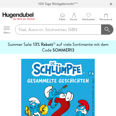
100 Tage Rückgaberecht***
Abholung in über 100 Filialen
Filiale
Konto
Merkzettel
Warenkorb
Hugendubel
Menu
Summer Sale:
13% Rabatt
auf viele Sortimente mit dem
12
mehr
Code
SOMMER13
erfahren