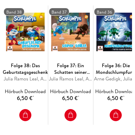
und von den anderen Schlümpfen in Paris gerettet werden
muss, um dann nach ihrer wahren Bestimmung jenseits des
Band 38
Band 37
Band 36
verbotenen Waldes zu suchen.
Folge 38: Das
Folge 37: Ein
Folge 36: Die
Geburtstagsgeschenk
Schatten seiner
Mondschlumpfun
Julia Ramos Leal, Arne Gedigk
selbst
Julia Ramos Leal, Arne Gedigk
Arne Gedigk, J
Hörbuch Download
Hörbuch Download
Hörbuch Downloa
6,50 €
6,50 €
6,50 €
*
*
*