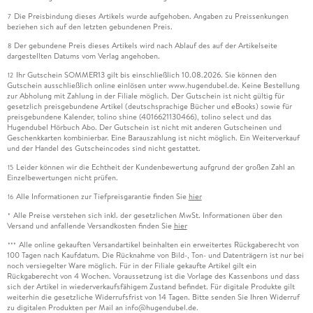
Die Preisbindung dieses Artikels wurde aufgehoben. Angaben zu Preissenkungen
7
beziehen sich auf den letzten gebundenen Preis.
Der gebundene Preis dieses Artikels wird nach Ablauf des auf der Artikelseite
8
dargestellten Datums vom Verlag angehoben.
Ihr Gutschein SOMMER13 gilt bis einschließlich 10.08.2026. Sie können den
12
Gutschein ausschließlich online einlösen unter www.hugendubel.de. Keine Bestellung
zur Abholung mit Zahlung in der Filiale möglich. Der Gutschein ist nicht gültig für
gesetzlich preisgebundene Artikel (deutschsprachige Bücher und eBooks) sowie für
preisgebundene Kalender, tolino shine (4016621130466), tolino select und das
Hugendubel Hörbuch Abo. Der Gutschein ist nicht mit anderen Gutscheinen und
Geschenkkarten kombinierbar. Eine Barauszahlung ist nicht möglich. Ein Weiterverkauf
und der Handel des Gutscheincodes sind nicht gestattet.
Leider können wir die Echtheit der Kundenbewertung aufgrund der großen Zahl an
15
Einzelbewertungen nicht prüfen.
Alle Informationen zur Tiefpreisgarantie finden Sie
hier
16
Alle Preise verstehen sich inkl. der gesetzlichen MwSt. Informationen über den
*
Versand und anfallende Versandkosten finden Sie
hier
Alle online gekauften Versandartikel beinhalten ein erweitertes Rückgaberecht von
***
100 Tagen nach Kaufdatum. Die Rücknahme von Bild-, Ton- und Datenträgern ist nur bei
noch versiegelter Ware möglich. Für in der Filiale gekaufte Artikel gilt ein
Rückgaberecht von 4 Wochen. Voraussetzung ist die Vorlage des Kassenbons und dass
sich der Artikel in wiederverkaufsfähigem Zustand befindet. Für digitale Produkte gilt
weiterhin die gesetzliche Widerrufsfrist von 14 Tagen. Bitte senden Sie Ihren Widerruf
zu digitalen Produkten per Mail an info@hugendubel.de.