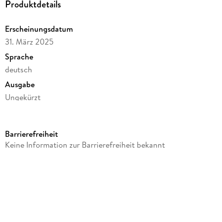
Produktdetails
Erscheinungsdatum
31. März 2025
Sprache
deutsch
Ausgabe
Ungekürzt
Dateigröße
20,76 MB
Barrierefreiheit
Laufzeit
Keine Information zur Barrierefreiheit bekannt
28 Minuten
Altersempfehlung
ab 6 Jahre
Reihe
Die Schlümpfe