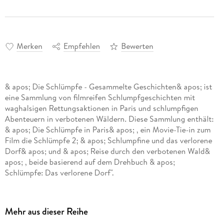
Merken
Empfehlen
Bewerten
& apos; Die Schlümpfe - Gesammelte Geschichten& apos; ist
eine Sammlung von filmreifen Schlumpfgeschichten mit
waghalsigen Rettungsaktionen in Paris und schlumpfigen
Abenteuern in verbotenen Wäldern. Diese Sammlung enthält:
& apos; Die Schlümpfe in Paris& apos; , ein Movie-Tie-in zum
Film die Schlümpfe 2; & apos; Schlumpfine und das verlorene
Dorf& apos; und & apos; Reise durch den verbotenen Wald&
apos; , beide basierend auf dem Drehbuch & apos;
Schlümpfe: Das verlorene Dorf".
Mit farbenfrohen, ganzseitigen Illustrationen und der
Lesestufe 2 mit längeren Sätzen, einfachen Charakteren und
hochinteressantem Wortschatz zeigen diese Filmromane, wie
Mehr aus dieser Reihe
Schlumpfine wegen ihres geheimen Zaubers entführt wird