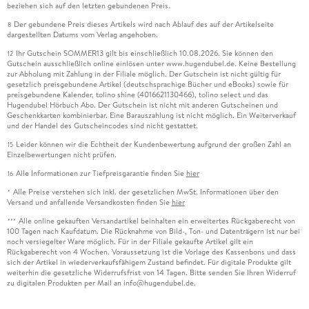
beziehen sich auf den letzten gebundenen Preis.
Der gebundene Preis dieses Artikels wird nach Ablauf des auf der Artikelseite
8
dargestellten Datums vom Verlag angehoben.
Ihr Gutschein SOMMER13 gilt bis einschließlich 10.08.2026. Sie können den
12
Gutschein ausschließlich online einlösen unter www.hugendubel.de. Keine Bestellung
zur Abholung mit Zahlung in der Filiale möglich. Der Gutschein ist nicht gültig für
gesetzlich preisgebundene Artikel (deutschsprachige Bücher und eBooks) sowie für
preisgebundene Kalender, tolino shine (4016621130466), tolino select und das
Hugendubel Hörbuch Abo. Der Gutschein ist nicht mit anderen Gutscheinen und
Geschenkkarten kombinierbar. Eine Barauszahlung ist nicht möglich. Ein Weiterverkauf
und der Handel des Gutscheincodes sind nicht gestattet.
Leider können wir die Echtheit der Kundenbewertung aufgrund der großen Zahl an
15
Einzelbewertungen nicht prüfen.
Alle Informationen zur Tiefpreisgarantie finden Sie
hier
16
Alle Preise verstehen sich inkl. der gesetzlichen MwSt. Informationen über den
*
Versand und anfallende Versandkosten finden Sie
hier
Alle online gekauften Versandartikel beinhalten ein erweitertes Rückgaberecht von
***
100 Tagen nach Kaufdatum. Die Rücknahme von Bild-, Ton- und Datenträgern ist nur bei
noch versiegelter Ware möglich. Für in der Filiale gekaufte Artikel gilt ein
Rückgaberecht von 4 Wochen. Voraussetzung ist die Vorlage des Kassenbons und dass
sich der Artikel in wiederverkaufsfähigem Zustand befindet. Für digitale Produkte gilt
weiterhin die gesetzliche Widerrufsfrist von 14 Tagen. Bitte senden Sie Ihren Widerruf
zu digitalen Produkten per Mail an info@hugendubel.de.