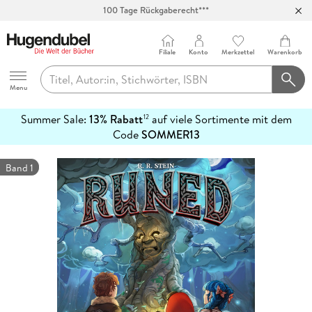
100 Tage Rückgaberecht***
Abholung in über 100 Filialen
Filiale
Konto
Merkzettel
Warenkorb
Hugendubel
Menu
Summer Sale:
13% Rabatt
auf viele Sortimente mit dem
12
mehr
Code
SOMMER13
erfahren
Band 1