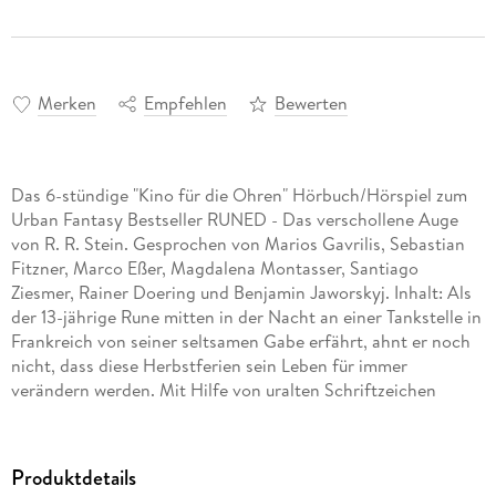
Merken
Empfehlen
Bewerten
Das 6-stündige "Kino für die Ohren" Hörbuch/Hörspiel zum
Urban Fantasy Bestseller RUNED - Das verschollene Auge
von R. R. Stein. Gesprochen von Marios Gavrilis, Sebastian
Fitzner, Marco Eßer, Magdalena Montasser, Santiago
Ziesmer, Rainer Doering und Benjamin Jaworskyj. Inhalt: Als
der 13-jährige Rune mitten in der Nacht an einer Tankstelle in
Frankreich von seiner seltsamen Gabe erfährt, ahnt er noch
nicht, dass diese Herbstferien sein Leben für immer
verändern werden. Mit Hilfe von uralten Schriftzeichen
öffnet er mit seinem Bruder Willy und seiner Cousine Julie die
Pforte in eine verborgene Welt, die aus gutem Grund für alle
Zeiten verschlossen bleiben sollte. Ein Wettlauf gegen die
Produktdetails
Zeit beginnt, bei dem sie ungeahnte Kräfte entfesseln und