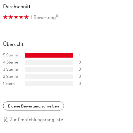
Durchschnitt
GTIN
4067248718063
15
1 Bewertung
Übersicht
5 Sterne
1
4 Sterne
0
3 Sterne
0
2 Sterne
0
1 Stern
0
Eigene Bewertung schreiben
Zur Empfehlungsrangliste