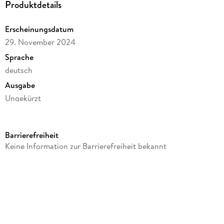
Produktdetails
Erscheinungsdatum
29. November 2024
Sprache
deutsch
Ausgabe
Ungekürzt
Dateigröße
119,56 MB
Barrierefreiheit
Laufzeit
Keine Information zur Barrierefreiheit bekannt
169 Minuten
Autor/Autorin
Roman Just
Sprecher/Sprecherin
Ingo Schleiernick