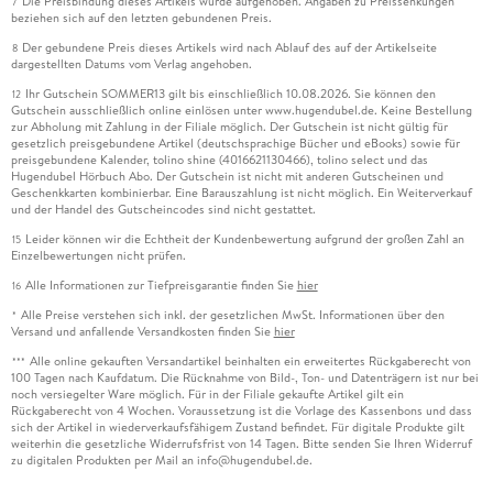
Die Preisbindung dieses Artikels wurde aufgehoben. Angaben zu Preissenkungen
7
beziehen sich auf den letzten gebundenen Preis.
Der gebundene Preis dieses Artikels wird nach Ablauf des auf der Artikelseite
8
dargestellten Datums vom Verlag angehoben.
Ihr Gutschein SOMMER13 gilt bis einschließlich 10.08.2026. Sie können den
12
Gutschein ausschließlich online einlösen unter www.hugendubel.de. Keine Bestellung
zur Abholung mit Zahlung in der Filiale möglich. Der Gutschein ist nicht gültig für
gesetzlich preisgebundene Artikel (deutschsprachige Bücher und eBooks) sowie für
preisgebundene Kalender, tolino shine (4016621130466), tolino select und das
Hugendubel Hörbuch Abo. Der Gutschein ist nicht mit anderen Gutscheinen und
Geschenkkarten kombinierbar. Eine Barauszahlung ist nicht möglich. Ein Weiterverkauf
und der Handel des Gutscheincodes sind nicht gestattet.
Leider können wir die Echtheit der Kundenbewertung aufgrund der großen Zahl an
15
Einzelbewertungen nicht prüfen.
Alle Informationen zur Tiefpreisgarantie finden Sie
hier
16
Alle Preise verstehen sich inkl. der gesetzlichen MwSt. Informationen über den
*
Versand und anfallende Versandkosten finden Sie
hier
Alle online gekauften Versandartikel beinhalten ein erweitertes Rückgaberecht von
***
100 Tagen nach Kaufdatum. Die Rücknahme von Bild-, Ton- und Datenträgern ist nur bei
noch versiegelter Ware möglich. Für in der Filiale gekaufte Artikel gilt ein
Rückgaberecht von 4 Wochen. Voraussetzung ist die Vorlage des Kassenbons und dass
sich der Artikel in wiederverkaufsfähigem Zustand befindet. Für digitale Produkte gilt
weiterhin die gesetzliche Widerrufsfrist von 14 Tagen. Bitte senden Sie Ihren Widerruf
zu digitalen Produkten per Mail an info@hugendubel.de.