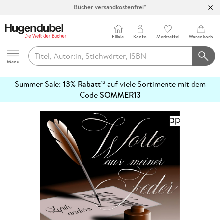
Bücher versandkostenfrei*
100 Tage Rückgaberecht***
Abholung in über 100 Filialen
Filiale
Konto
Merkzettel
Warenkorb
Hugendubel
Menu
Summer Sale:
13% Rabatt
auf viele Sortimente mit dem
12
mehr
Code
SOMMER13
erfahren