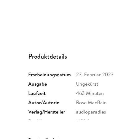
Produktdetails
Erscheinungsdatum
23. Februar 2023
Ausgabe
Ungekürzt
Laufzeit
463 Minuten
Autor/Autorin
Rose MacBain
Verlag/Hersteller
audioparadies
Produktart
MP3 format
Audioinhalt
Hörbuch