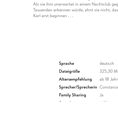
Als sie ihm unerwartet in einem Nachtclub g
Tausenden erkennen würde, ahnt sie nicht, da
Kerl erst beginnen . . .
Sprache
deutsch
Dateigröße
325,30 M
Altersempfehlung
ab 18 Jah
Sprecher/Sprecherin
Constanze
Family Sharing
Ja
Dateiformat
MP3
GTIN
97839874