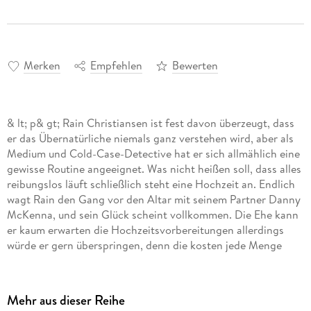
Merken
Empfehlen
Bewerten
& lt; p& gt; Rain Christiansen ist fest davon überzeugt, dass
er das Übernatürliche niemals ganz verstehen wird, aber als
Medium und Cold-Case-Detective hat er sich allmählich eine
gewisse Routine angeeignet. Was nicht heißen soll, dass alles
reibungslos läuft schließlich steht eine Hochzeit an. Endlich
wagt Rain den Gang vor den Altar mit seinem Partner Danny
McKenna, und sein Glück scheint vollkommen. Die Ehe kann
er kaum erwarten die Hochzeitsvorbereitungen allerdings
würde er gern überspringen, denn die kosten jede Menge
Nerven. & lt; br /& gt; & lt; br /& gt; Zusätzlich zu all dem
Stress hält die Arbeit Rain und die PTU auf Trab. Die stumme
Geisterfrau Hannah Caldwell bittet Rain, ihre Freundin
Mehr aus dieser Reihe
Cherry Parker zu finden, damit sie sich von ihr verabschieden