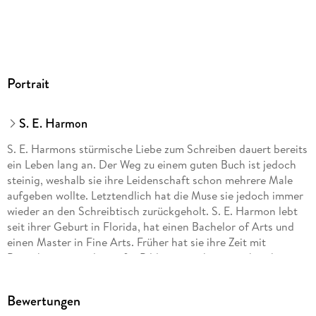
Portrait
S. E. Harmon
S. E. Harmons stürmische Liebe zum Schreiben dauert bereits
ein Leben lang an. Der Weg zu einem guten Buch ist jedoch
steinig, weshalb sie ihre Leidenschaft schon mehrere Male
aufgeben wollte. Letztendlich hat die Muse sie jedoch immer
wieder an den Schreibtisch zurückgeholt. S. E. Harmon lebt
seit ihrer Geburt in Florida, hat einen Bachelor of Arts und
einen Master in Fine Arts. Früher hat sie ihre Zeit mit
Bewerbungsunterlagen für Bildungszuschüsse verbracht.
Inzwischen schreibt und liest sie in jeder freien Minute
Liebesromane. Als Betaleser hat sie derzeit ihren neugierigen
Bewertungen
American Eskimo Dog auserkoren, der sich bereitwillig ihre