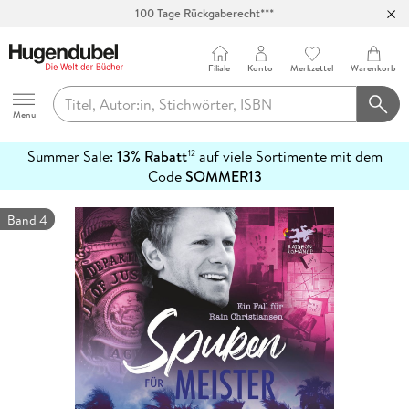
Abholung in über 100 Filialen
Filiale
Konto
Merkzettel
Warenkorb
Hugendubel
Menu
Summer Sale:
13% Rabatt
auf viele Sortimente mit dem
12
mehr
Code
SOMMER13
erfahren
Band 4