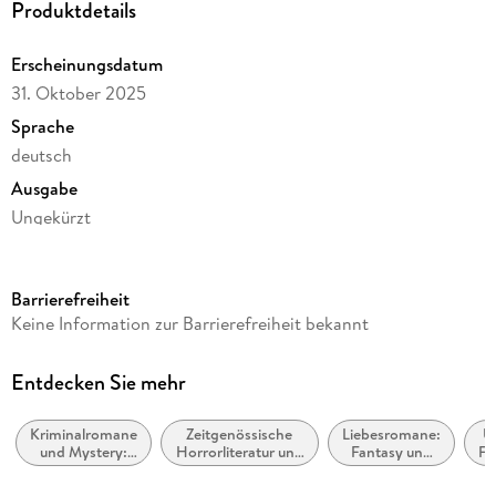
Produktdetails
Erscheinungsdatum
31. Oktober 2025
Sprache
deutsch
Ausgabe
Ungekürzt
Dateigröße
429,65 MB
Barrierefreiheit
Laufzeit
Keine Information zur Barrierefreiheit bekannt
596 Minuten
Reihe
Entdecken Sie mehr
Ein Fall für Rain Christiansen, 4
Kriminalromane
Zeitgenössische
Liebesromane:
U
Autor/Autorin
und Mystery:
Horrorliteratur und
Fantasy und
Fa
S. E. Harmon
Humor
Geistergeschichten
paranormal