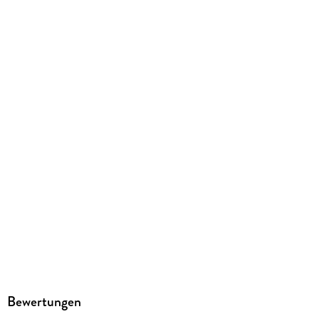
LAUSCH Phantastische Hörbücher
Produktart
MP3 format
Dateiformat
MP3
Audioinhalt
Hörbuch
GTIN
4260158978958
Bewertungen