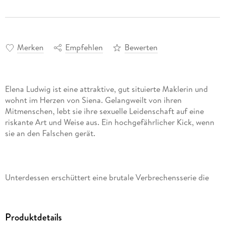
Merken
Empfehlen
Bewerten
Elena Ludwig ist eine attraktive, gut situierte Maklerin und
wohnt im Herzen von Siena. Gelangweilt von ihren
Mitmenschen, lebt sie ihre sexuelle Leidenschaft auf eine
riskante Art und Weise aus. Ein hochgefährlicher Kick, wenn
Unterdessen erschüttert eine brutale Verbrechensserie die
Toskana. Menschen verschwinden, und die wenigen, die
zurückkommen, sind traumatisiert und für immer zerstört.
Commissario Neri ermittelt, träumt aber schon von einem
Produktdetails
Altersruhesitz am Meer, den ihm die Maklerin Elena