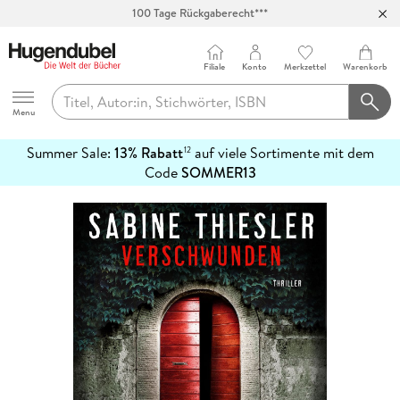
100 Tage Rückgaberecht***
Abholung in über 100 Filialen
Filiale
Konto
Merkzettel
Warenkorb
Hugendubel
Menu
Summer Sale:
13% Rabatt
auf viele Sortimente mit dem
12
mehr
Code
SOMMER13
erfahren