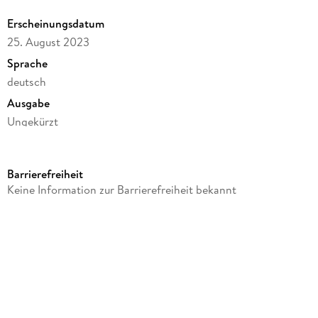
vermitteln soll. Doch dann verschwindet auch sie. . .
Erscheinungsdatum
25. August 2023
Sprache
deutsch
Ausgabe
Ungekürzt
Dateigröße
570,64 MB
Barrierefreiheit
Laufzeit
Keine Information zur Barrierefreiheit bekannt
837 Minuten
Autor/Autorin
Sabine Thiesler
Sprecher/Sprecherin
Sabine Thiesler
Verlag/Hersteller