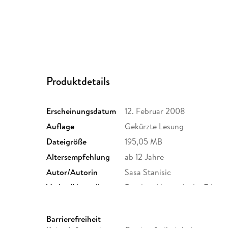
Produktdetails
Erscheinungsdatum
12. Februar 2008
Auflage
Gekürzte Lesung
Dateigröße
195,05 MB
Altersempfehlung
ab 12 Jahre
Autor/Autorin
Sasa Stanisic
Verlag/Hersteller
Random House Audio Editio
Produktart
MP3 format
Audioinhalt
Hörbuch
Barrierefreiheit