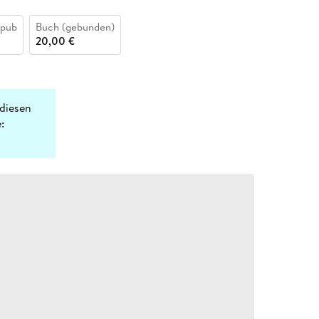
epub
Buch (gebunden)
20,00 €
diesen
: