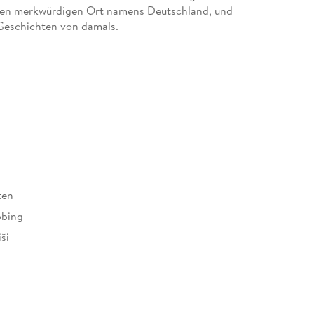
diesen merkwürdigen Ort namens Deutschland, und
n Geschichten von damals.
ten
bbing
ši
78296