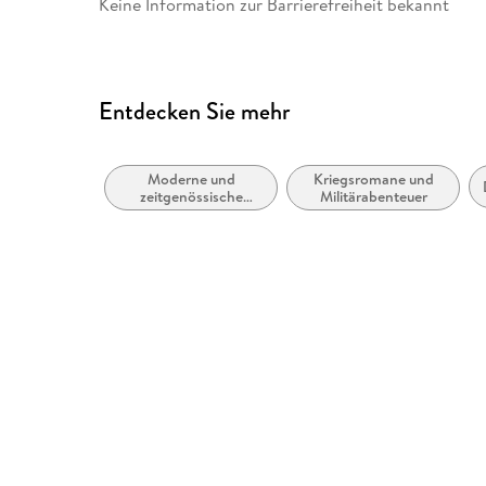
Keine Information zur Barrierefreiheit bekannt
Entdecken Sie mehr
Moderne und
Kriegsromane und
zeitgenössische
Militärabenteuer
Belletristik: allgemein
und literarisch