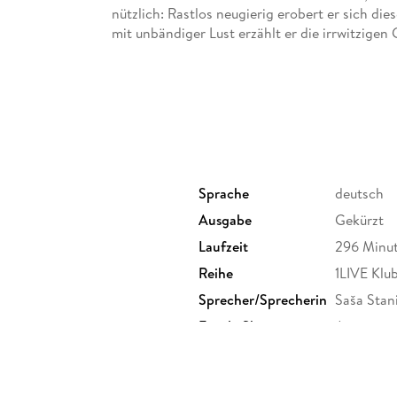
nützlich: Rastlos neugierig erobert er sich 
mit unbändiger Lust erzählt er die irrwitzige
Sprache
deutsch
Ausgabe
Gekürzt
Laufzeit
296 Minu
Reihe
1LIVE Klu
Sprecher/Sprecherin
Saša Stani
nen
Family Sharing
Ja
Dateiformat
MP3
GTIN
97838371