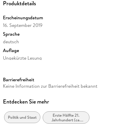
Produktdetails
zu sein scheint. In seiner großen Analyse untersucht er,
woher diese drastischen Veränderungen kommen und was wir
Erscheinungsdatum
daraus lernen können und müssen.
16. September 2019
Gelesen vom Autor
Sprache
deutsch
Auflage
Ungekürzte Lesung
Ausgabe
Ungekürzt
Barrierefreiheit
Dateigröße
Keine Information zur Barrierefreiheit bekannt
466,61 MB
Laufzeit
Entdecken Sie mehr
596 Minuten
Erste Hälfte 21.
Autor/Autorin
Politik und Staat
Jahrhundert (ca.
Sascha Lobo
2000 bis ca. 2050)