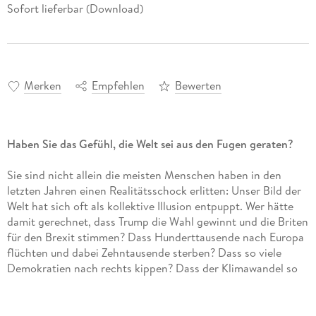
Sofort lieferbar (Download)
Merken
Empfehlen
Bewerten
Haben Sie das Gefühl, die Welt sei aus den Fugen geraten?
Sie sind nicht allein die meisten Menschen haben in den
letzten Jahren einen Realitätsschock erlitten: Unser Bild der
Welt hat sich oft als kollektive Illusion entpuppt. Wer hätte
damit gerechnet, dass Trump die Wahl gewinnt und die Briten
für den Brexit stimmen? Dass Hunderttausende nach Europa
flüchten und dabei Zehntausende sterben? Dass so viele
Demokratien nach rechts kippen? Dass der Klimawandel so
schnell spürbar wird und über Nacht eine weltweite Klima-
Jugendbewegung entsteht? Sascha Lobo erklärt in seinem
neuen Buch, warum die Welt plötzlich aus den Fugen geraten