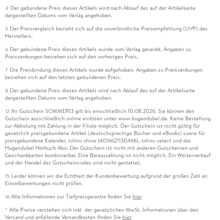
Der gebundene Preis dieses Artikels wird nach Ablauf des auf der Artikelseite
4
dargestellten Datums vom Verlag angehoben.
Der Preisvergleich bezieht sich auf die unverbindliche Preisempfehlung (UVP) des
5
Herstellers.
Der gebundene Preis dieses Artikels wurde vom Verlag gesenkt. Angaben zu
6
Preissenkungen beziehen sich auf den vorherigen Preis.
Die Preisbindung dieses Artikels wurde aufgehoben. Angaben zu Preissenkungen
7
beziehen sich auf den letzten gebundenen Preis.
Der gebundene Preis dieses Artikels wird nach Ablauf des auf der Artikelseite
8
dargestellten Datums vom Verlag angehoben.
Ihr Gutschein SOMMER13 gilt bis einschließlich 10.08.2026. Sie können den
12
Gutschein ausschließlich online einlösen unter www.hugendubel.de. Keine Bestellung
zur Abholung mit Zahlung in der Filiale möglich. Der Gutschein ist nicht gültig für
gesetzlich preisgebundene Artikel (deutschsprachige Bücher und eBooks) sowie für
preisgebundene Kalender, tolino shine (4016621130466), tolino select und das
Hugendubel Hörbuch Abo. Der Gutschein ist nicht mit anderen Gutscheinen und
Geschenkkarten kombinierbar. Eine Barauszahlung ist nicht möglich. Ein Weiterverkauf
und der Handel des Gutscheincodes sind nicht gestattet.
Leider können wir die Echtheit der Kundenbewertung aufgrund der großen Zahl an
15
Einzelbewertungen nicht prüfen.
Alle Informationen zur Tiefpreisgarantie finden Sie
hier
16
Alle Preise verstehen sich inkl. der gesetzlichen MwSt. Informationen über den
*
Versand und anfallende Versandkosten finden Sie
hier