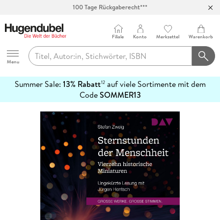
100 Tage Rückgaberecht***
Abholung in über 100 Filialen
Filiale
Konto
Merkzettel
Warenkorb
Hugendubel
Menu
Summer Sale:
13% Rabatt
auf viele Sortimente mit dem
12
mehr
Code
SOMMER13
erfahren