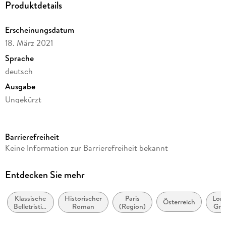
Produktdetails
Erscheinungsdatum
18. März 2021
Sprache
deutsch
Ausgabe
Ungekürzt
Dateigröße
606,72 MB
Barrierefreiheit
Laufzeit
Keine Information zur Barrierefreiheit bekannt
552 Minuten
Reihe
Entdecken Sie mehr
GROSSE WERKE. GROSSE STIMMEN
Klassische
Historischer
Paris
Lon
Autor/Autorin
Österreich
Belletristik:
Roman
(Region)
Gre
Stefan Zweig
allgemein
Lon
und