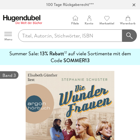
100 Tage Rückgaberecht***
Abholung in über 100 Filialen
Filiale
Konto
Merkzettel
Warenkorb
Hugendubel
Menu
Summer Sale:
13% Rabatt
auf viele Sortimente mit dem
12
mehr
Code
SOMMER13
erfahren
Band 3