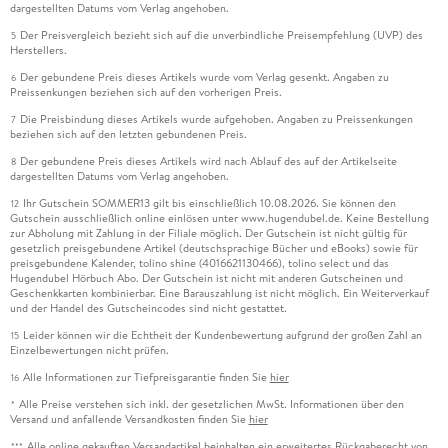
dargestellten Datums vom Verlag angehoben.
Der Preisvergleich bezieht sich auf die unverbindliche Preisempfehlung (UVP) des
5
Herstellers.
Der gebundene Preis dieses Artikels wurde vom Verlag gesenkt. Angaben zu
6
Preissenkungen beziehen sich auf den vorherigen Preis.
Die Preisbindung dieses Artikels wurde aufgehoben. Angaben zu Preissenkungen
7
beziehen sich auf den letzten gebundenen Preis.
Der gebundene Preis dieses Artikels wird nach Ablauf des auf der Artikelseite
8
dargestellten Datums vom Verlag angehoben.
Ihr Gutschein SOMMER13 gilt bis einschließlich 10.08.2026. Sie können den
12
Gutschein ausschließlich online einlösen unter www.hugendubel.de. Keine Bestellung
zur Abholung mit Zahlung in der Filiale möglich. Der Gutschein ist nicht gültig für
gesetzlich preisgebundene Artikel (deutschsprachige Bücher und eBooks) sowie für
preisgebundene Kalender, tolino shine (4016621130466), tolino select und das
Hugendubel Hörbuch Abo. Der Gutschein ist nicht mit anderen Gutscheinen und
Geschenkkarten kombinierbar. Eine Barauszahlung ist nicht möglich. Ein Weiterverkauf
und der Handel des Gutscheincodes sind nicht gestattet.
Leider können wir die Echtheit der Kundenbewertung aufgrund der großen Zahl an
15
Einzelbewertungen nicht prüfen.
Alle Informationen zur Tiefpreisgarantie finden Sie
hier
16
Alle Preise verstehen sich inkl. der gesetzlichen MwSt. Informationen über den
*
Versand und anfallende Versandkosten finden Sie
hier
Alle online gekauften Versandartikel beinhalten ein erweitertes Rückgaberecht von
***