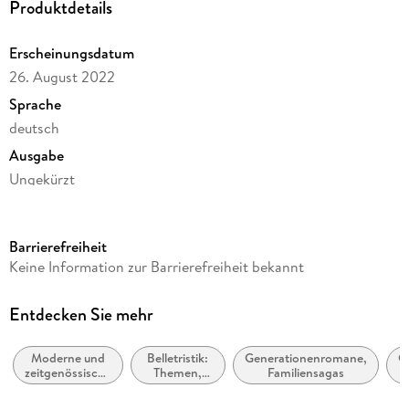
Produktdetails
Erscheinungsdatum
26. August 2022
Sprache
deutsch
Ausgabe
Ungekürzt
Dateigröße
529,51 MB
Barrierefreiheit
Laufzeit
Keine Information zur Barrierefreiheit bekannt
734 Minuten
Reihe
Entdecken Sie mehr
Wunderfrauen-Trilogie, 3
Moderne und
Belletristik:
Generationenromane,
G
Autor/Autorin
zeitgenössische
Themen,
Familiensagas
Stephanie Schuster
Belletristik:
Stoffe,
allgemein und
Motive: