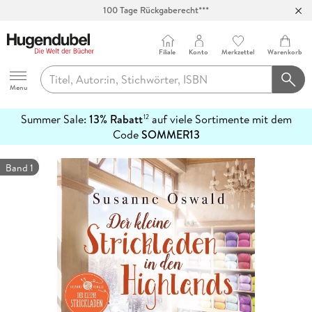
100 Tage Rückgaberecht***
Abholung in über 100 Filialen
Filiale
Konto
Merkzettel
Warenkorb
Hugendubel
Menu
Summer Sale:
13% Rabatt
auf viele Sortimente mit dem
12
mehr
Code
SOMMER13
erfahren
Band 1