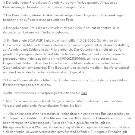
Der gebundene Preis dieses Artikels wurde vom Verlag gesenkt. Angaben zu
6
Preissenkungen beziehen sich auf den vorherigen Preis.
Die Preisbindung dieses Artikels wurde aufgehoben. Angaben zu Preissenkungen
7
beziehen sich auf den letzten gebundenen Preis.
Der gebundene Preis dieses Artikels wird nach Ablauf des auf der Artikelseite
8
dargestellten Datums vom Verlag angehoben.
Ihr Gutschein SOMMER13 gilt bis einschließlich 10.08.2026. Sie können den
12
Gutschein ausschließlich online einlösen unter www.hugendubel.de. Keine Bestellung
zur Abholung mit Zahlung in der Filiale möglich. Der Gutschein ist nicht gültig für
gesetzlich preisgebundene Artikel (deutschsprachige Bücher und eBooks) sowie für
preisgebundene Kalender, tolino shine (4016621130466), tolino select und das
Hugendubel Hörbuch Abo. Der Gutschein ist nicht mit anderen Gutscheinen und
Geschenkkarten kombinierbar. Eine Barauszahlung ist nicht möglich. Ein Weiterverkauf
und der Handel des Gutscheincodes sind nicht gestattet.
Leider können wir die Echtheit der Kundenbewertung aufgrund der großen Zahl an
15
Einzelbewertungen nicht prüfen.
Alle Informationen zur Tiefpreisgarantie finden Sie
hier
16
Alle Preise verstehen sich inkl. der gesetzlichen MwSt. Informationen über den
*
Versand und anfallende Versandkosten finden Sie
hier
Alle online gekauften Versandartikel beinhalten ein erweitertes Rückgaberecht von
***
100 Tagen nach Kaufdatum. Die Rücknahme von Bild-, Ton- und Datenträgern ist nur bei
noch versiegelter Ware möglich. Für in der Filiale gekaufte Artikel gilt ein
Rückgaberecht von 4 Wochen. Voraussetzung ist die Vorlage des Kassenbons und dass
sich der Artikel in wiederverkaufsfähigem Zustand befindet. Für digitale Produkte gilt