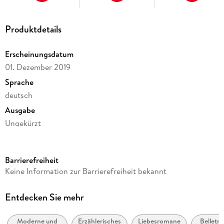
Produktdetails
Erscheinungsdatum
01. Dezember 2019
Sprache
deutsch
Ausgabe
Ungekürzt
Dateigröße
364,18 MB
Barrierefreiheit
Laufzeit
Keine Information zur Barrierefreiheit bekannt
534 Minuten
Reihe
Entdecken Sie mehr
Der kleine Strickladen in den Highlands, 1
Moderne und
Erzählerisches
Liebesromane
Belletris
Autor/Autorin