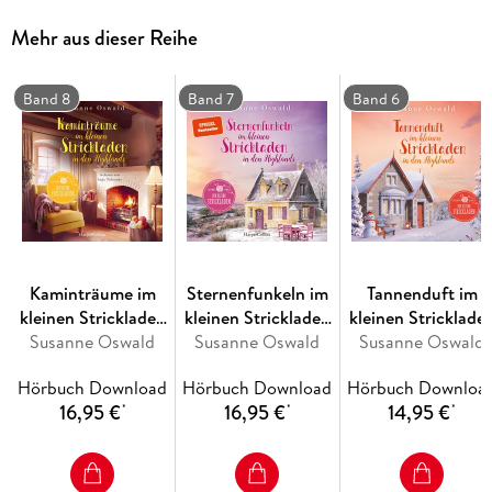
Strickparadies geweckt. Vielleicht ist es genau diese
Mehr aus dieser Reihe
Leidenschaft für das Handarbeiten, die Maighread und ihre
Großmutter näher zusammenbringt.
Band 8
Band 7
Band 6
Kaminträume im
Sternenfunkeln im
Tannenduft im
kleinen Strickladen
kleinen Strickladen
kleinen Stricklade
in den Highlands
Susanne Oswald
in den Highlands
Susanne Oswald
in den Highlands
Susanne Oswald
Hörbuch Download
Hörbuch Download
Hörbuch Downloa
16,95 €
16,95 €
14,95 €
*
*
*