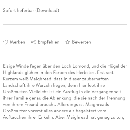
Sofort lieferbar (Download)
Merken
Empfehlen
Bewerten
Eisige Winde fegen über den Loch Lomond, und die Hügel der
Highlands glühen in den Farben des Herbstes. Erst seit
Kurzem weiß Maighread, dass in dieser zauberhaften
Landschaft ihre Wurzeln liegen, denn hier lebt ihre
Großmutter. Vielleicht ist ein Ausflug in die Vergangenheit
ihrer Familie genau die Ablenkung, die sie nach der Trennung
von ihrem Freund braucht. Allerdings ist Maighreads
Großmutter vorerst alles andere als begeistert vom
Auftauchen ihrer Enkelin. Aber Maighread hat genug zu tun,
schließlich hat der gemütliche Wollladen in dem kleinen Ort
am Loch Lomond ihren heimlichen Traum von solch einem