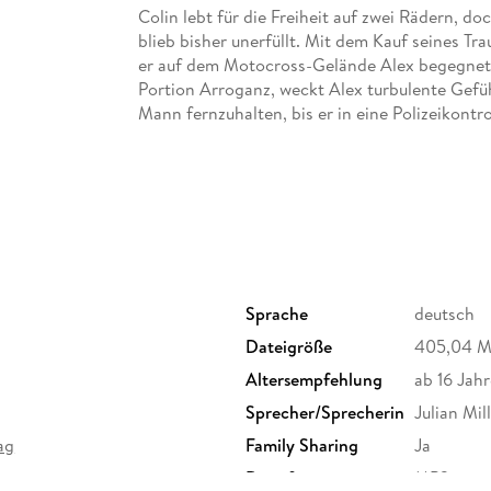
Colin lebt für die Freiheit auf zwei Rädern, d
blieb bisher unerfüllt. Mit dem Kauf seines Tr
er auf dem Motocross-Gelände Alex begegnet. 
Portion Arroganz, weckt Alex turbulente Gefühl
Mann fernzuhalten, bis er in eine Polizeikontro
ihn erwischt. Die beiden sind sich einig: Sie 
Alex' Sohn Colins Hilfe und plötzlich entsteht
nicht entziehen können. Können sie ihre Unter
einlassen?
Sprache
deutsch
Dateigröße
405,04 
Altersempfehlung
ab 16 Jahr
Sprecher/Sprecherin
Julian Mill
ag
Family Sharing
Ja
Dateiformat
MP3