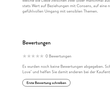
welche die Liebe zwischen zwei (oder manchmal au
stets Wert auf Beziehungen mit Consens, auf eine 
gefühlvollen Umgang mit sensiblen Themen.
Tauche ein in Sveas Geschichten, träume dich an de
das Gefühl, dass genau diese Geschichte wahr sein
Bewertungen
0 Bewertungen
Es wurden noch keine Bewertungen abgegeben. Schr
Love" und helfen Sie damit anderen bei der Kaufen
Erste Bewertung schreiben