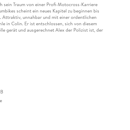
och sein Traum von einer Profi-Motocross-Karriere
aumbikes scheint ein neues Kapitel zu beginnen bis
Attraktiv, unnahbar und mit einer ordentlichen
e in Colin. Er ist entschlossen, sich von diesem
lle gerät und ausgerechnet Alex der Polizist ist, der
wollen sich nie wieder begegnen. Doch dann braucht
 ein Knistern zwischen den beiden, dem sie sich
schiede überwinden und sich auf die Liebe
MB
e