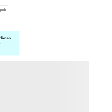
epub
diesen
: