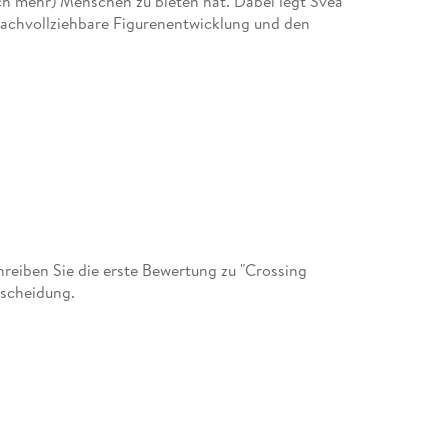
ch mehr) Menschen zu bieten hat. Dabei legt Svea
nachvollziehbare Figurenentwicklung und den
ine Sehnsuchtsorte und verliere dabei doch nie
 könnte.
eiben Sie die erste Bewertung zu "Crossing
tscheidung.