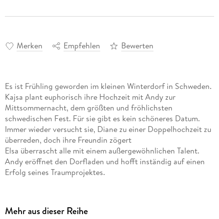
Merken
Empfehlen
Bewerten
Es ist Frühling geworden im kleinen Winterdorf in Schweden.
Kajsa plant euphorisch ihre Hochzeit mit Andy zur
Mittsommernacht, dem größten und fröhlichsten
schwedischen Fest. Für sie gibt es kein schöneres Datum.
Immer wieder versucht sie, Diane zu einer Doppelhochzeit zu
überreden, doch ihre Freundin zögert
Elsa überrascht alle mit einem außergewöhnlichen Talent.
Andy eröffnet den Dorfladen und hofft inständig auf einen
Erfolg seines Traumprojektes.
Die Vergangenheit holt Sonnyboy Krister ein leider sorgt
diese auch für ein schlimmes Zerwürfnis zwischen Diane und
ihrem Verlobten Fynn.
Mehr aus dieser Reihe
Diane tritt die Flucht nach Deutschland an und sorgt so für