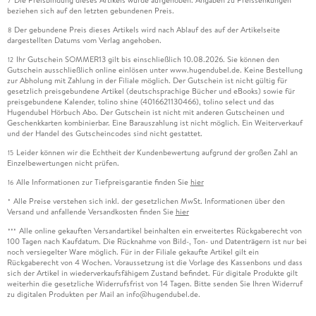
7
beziehen sich auf den letzten gebundenen Preis.
Der gebundene Preis dieses Artikels wird nach Ablauf des auf der Artikelseite
8
dargestellten Datums vom Verlag angehoben.
Ihr Gutschein SOMMER13 gilt bis einschließlich 10.08.2026. Sie können den
12
Gutschein ausschließlich online einlösen unter www.hugendubel.de. Keine Bestellung
zur Abholung mit Zahlung in der Filiale möglich. Der Gutschein ist nicht gültig für
gesetzlich preisgebundene Artikel (deutschsprachige Bücher und eBooks) sowie für
preisgebundene Kalender, tolino shine (4016621130466), tolino select und das
Hugendubel Hörbuch Abo. Der Gutschein ist nicht mit anderen Gutscheinen und
Geschenkkarten kombinierbar. Eine Barauszahlung ist nicht möglich. Ein Weiterverkauf
und der Handel des Gutscheincodes sind nicht gestattet.
Leider können wir die Echtheit der Kundenbewertung aufgrund der großen Zahl an
15
Einzelbewertungen nicht prüfen.
Alle Informationen zur Tiefpreisgarantie finden Sie
hier
16
Alle Preise verstehen sich inkl. der gesetzlichen MwSt. Informationen über den
*
Versand und anfallende Versandkosten finden Sie
hier
Alle online gekauften Versandartikel beinhalten ein erweitertes Rückgaberecht von
***
100 Tagen nach Kaufdatum. Die Rücknahme von Bild-, Ton- und Datenträgern ist nur bei
noch versiegelter Ware möglich. Für in der Filiale gekaufte Artikel gilt ein
Rückgaberecht von 4 Wochen. Voraussetzung ist die Vorlage des Kassenbons und dass
sich der Artikel in wiederverkaufsfähigem Zustand befindet. Für digitale Produkte gilt
weiterhin die gesetzliche Widerrufsfrist von 14 Tagen. Bitte senden Sie Ihren Widerruf
zu digitalen Produkten per Mail an info@hugendubel.de.