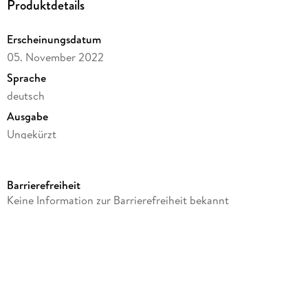
Produktdetails
Erscheinungsdatum
05. November 2022
Sprache
deutsch
Ausgabe
Ungekürzt
Dateigröße
261,42 MB
Barrierefreiheit
Laufzeit
Keine Information zur Barrierefreiheit bekannt
388 Minuten
Reihe
Schwedische Träume, 2
Autor/Autorin
Sylvia Filz, Sigrid Konopatzki