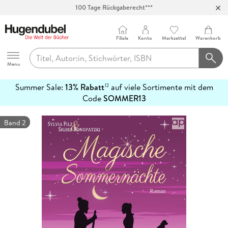
100 Tage Rückgaberecht***
Abholung in über 100 Filialen
Filiale
Konto
Merkzettel
Warenkorb
Hugendubel
Menu
Summer Sale:
13% Rabatt
auf viele Sortimente mit dem
12
mehr
Code
SOMMER13
erfahren
Band 2