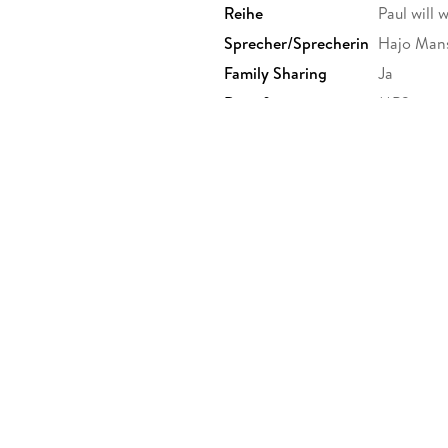
Reihe
Paul will 
Sprecher/Sprecherin
Hajo Man
Family Sharing
Ja
Dateiformat
MP3
GTIN
97839874