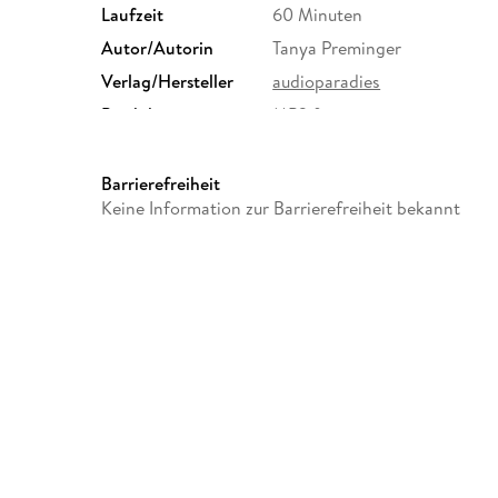
Laufzeit
60 Minuten
Autor/Autorin
Tanya Preminger
Verlag/Hersteller
audioparadies
Produktart
MP3 format
Audioinhalt
Hörbuch
Barrierefreiheit
Keine Information zur Barrierefreiheit bekannt