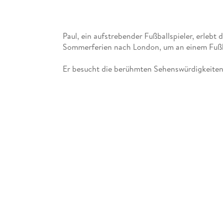
Paul, ein aufstrebender Fußballspieler, erlebt 
Er besucht die berühmten Sehenswürdigkeiten 
heraus, lernt die Macht der Teamarbeit kennen
Ein ansprechendes, leicht zu lesendes Abenteu
Zitat aus dem Buch: "Wenn ihr schnell gehen wo