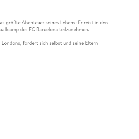
das größte Abenteuer seines Lebens: Er reist in den
Londons, fordert sich selbst und seine Eltern
 und tut sein Bestes, um für das Jugendweltturnier
er über einen Jungen, der Fußball liebt, und seinen
llt, geht allein. Wenn ihr weit gehen wollt, geht