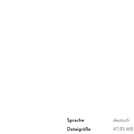
Für Kinder von 5 bis 10 Jahren geeignet.
Sprache
deutsch
Dateigröße
47,95 MB