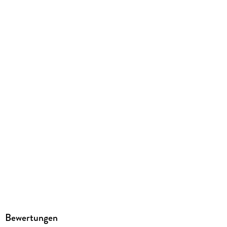
Rufus Beck
Verlag/Hersteller
Schall & Wahn
Family Sharing
Ja
Produktart
MP3 format
Dateiformat
MP3
Audioinhalt
Hörbuch
GTIN
4057664065964
Bewertungen