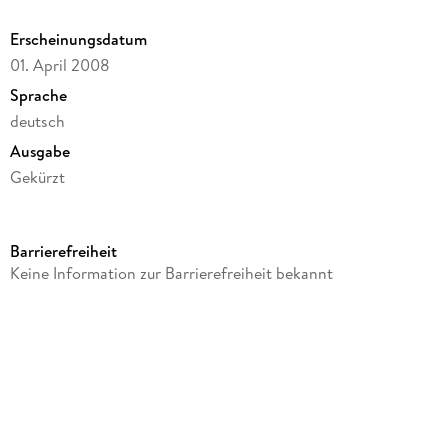
Erscheinungsdatum
01. April 2008
Sprache
deutsch
Ausgabe
Gekürzt
Dateigröße
343,49 MB
Barrierefreiheit
Laufzeit
Keine Information zur Barrierefreiheit bekannt
411 Minuten
Reihe
Scheibenwelt / Discworld, 15
Autor/Autorin
Terry Pratchett
Sprecher/Sprecherin