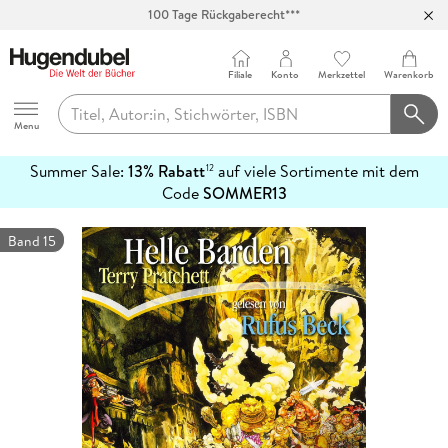
100 Tage Rückgaberecht***
Abholung in über 100 Filialen
Filiale
Konto
Merkzettel
Warenkorb
Hugendubel
Menu
Summer Sale:
13% Rabatt
auf viele Sortimente mit dem
12
mehr
Code
SOMMER13
erfahren
Band 15