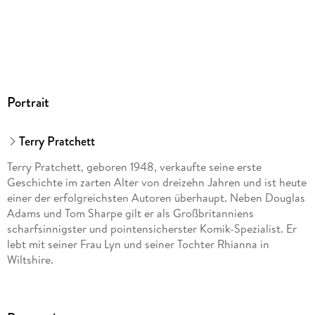
Dateiformat
MP3
Audioinhalt
Hörbuch
GTIN
Portrait
9783837172935
Terry Pratchett
Terry Pratchett, geboren 1948, verkaufte seine erste
Geschichte im zarten Alter von dreizehn Jahren und ist heute
einer der erfolgreichsten Autoren überhaupt. Neben Douglas
Adams und Tom Sharpe gilt er als Großbritanniens
scharfsinnigster und pointensicherster Komik-Spezialist. Er
lebt mit seiner Frau Lyn und seiner Tochter Rhianna in
Wiltshire.