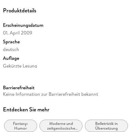
Produktdetails
Erscheinungsdatum
01. April 2009
Sprache
deutsch
Auflage
Gekürzte Lesung
Ausgabe
Gekürzt
Barrierefreiheit
Dateigröße
Keine Information zur Barrierefreiheit bekannt
289,02 MB
Laufzeit
Entdecken Sie mehr
280 Minuten
Fantasy:
Moderne und
Belletristik in
Reihe
Humor
zeitgenössische
Übersetzung
Scheibenwelt / Discworld, 29