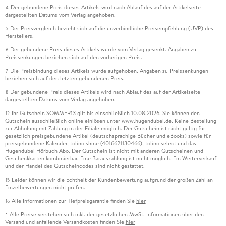
Der gebundene Preis dieses Artikels wird nach Ablauf des auf der Artikelseite
4
dargestellten Datums vom Verlag angehoben.
Der Preisvergleich bezieht sich auf die unverbindliche Preisempfehlung (UVP) des
5
Herstellers.
Der gebundene Preis dieses Artikels wurde vom Verlag gesenkt. Angaben zu
6
Preissenkungen beziehen sich auf den vorherigen Preis.
Die Preisbindung dieses Artikels wurde aufgehoben. Angaben zu Preissenkungen
7
beziehen sich auf den letzten gebundenen Preis.
Der gebundene Preis dieses Artikels wird nach Ablauf des auf der Artikelseite
8
dargestellten Datums vom Verlag angehoben.
Ihr Gutschein SOMMER13 gilt bis einschließlich 10.08.2026. Sie können den
12
Gutschein ausschließlich online einlösen unter www.hugendubel.de. Keine Bestellung
zur Abholung mit Zahlung in der Filiale möglich. Der Gutschein ist nicht gültig für
gesetzlich preisgebundene Artikel (deutschsprachige Bücher und eBooks) sowie für
preisgebundene Kalender, tolino shine (4016621130466), tolino select und das
Hugendubel Hörbuch Abo. Der Gutschein ist nicht mit anderen Gutscheinen und
Geschenkkarten kombinierbar. Eine Barauszahlung ist nicht möglich. Ein Weiterverkauf
und der Handel des Gutscheincodes sind nicht gestattet.
Leider können wir die Echtheit der Kundenbewertung aufgrund der großen Zahl an
15
Einzelbewertungen nicht prüfen.
Alle Informationen zur Tiefpreisgarantie finden Sie
hier
16
Alle Preise verstehen sich inkl. der gesetzlichen MwSt. Informationen über den
*
Versand und anfallende Versandkosten finden Sie
hier