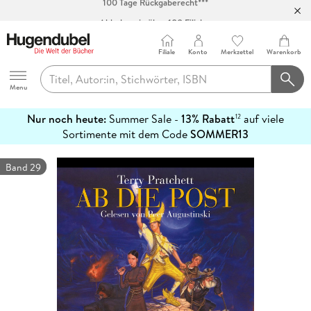
Abholung in über 100 Filialen
Filiale
Konto
Merkzettel
Warenkorb
Hugendubel
Menu
Nur noch heute:
Summer Sale -
13% Rabatt
auf viele
12
mehr
Sortimente mit dem Code
SOMMER13
erfahren
Band 29