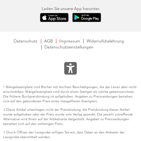
Laden Sie unsere App herunter.
Datenschutz
AGB
Impressum
Widerrufsbelehrung
Datenschutzeinstellungen
Mängelexemplare sind Bücher mit leichten Beschädigungen, die das Lesen aber nicht
1
einschränken. Mängelexemplare sind durch einen Stempel als solche gekennzeichnet.
Die frühere Buchpreisbindung ist aufgehoben. Angaben zu Preissenkungen beziehen
sich auf den gebundenen Preis eines mangelfreien Exemplars.
Diese Artikel unterliegen nicht der Preisbindung, die Preisbindung dieser Artikel
2
wurde aufgehoben oder der Preis wurde vom Verlag gesenkt. Die jeweils zutreffende
Alternative wird Ihnen auf der Artikelseite dargestellt. Angaben zu Preissenkungen
beziehen sich auf den vorherigen Preis.
Durch Öffnen der Leseprobe willigen Sie ein, dass Daten an den Anbieter der
3
Leseprobe übermittelt werden.