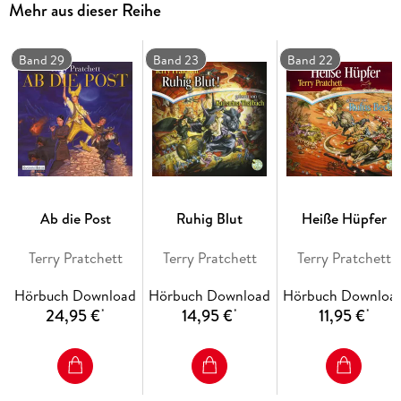
Mehr aus dieser Reihe
nicht zugestellt wurden. Ein Grabmal des lebendigen Wortes,
beginnt das verwahrloste Postamt langsam auch Raum und
Zeit zu beeinflussen, und Moist ist der Einzige, der dem sich
Band 29
Band 23
Band 22
ausbreitenden Verfall Einhalt gebieten kann ...
Ab die Post
Ruhig Blut
Heiße Hüpfer
Terry Pratchett
Terry Pratchett
Terry Pratchett
Hörbuch Download
Hörbuch Download
Hörbuch Downloa
24,95 €
14,95 €
11,95 €
*
*
*