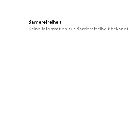
Produktart
MP3 format
Audioinhalt
Hörbuch
Barrierefreiheit
Keine Information zur Barrierefreiheit bekannt