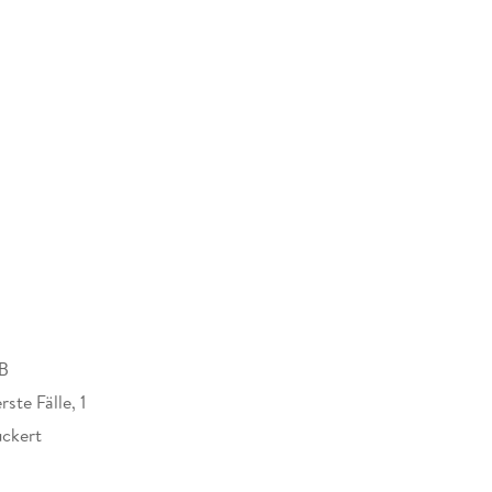
B
ste Fälle, 1
uckert