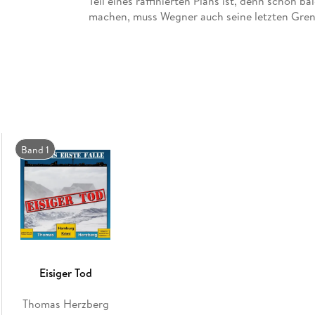
Teil eines raffinierten Plans ist, denn schon b
machen, muss Wegner auch seine letzten Grenze
Band 1
Eisiger Tod
Thomas Herzberg