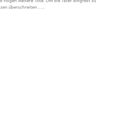
ald folgen weitere Tote. Um die Täter dingfest zu
n überschreiten . . .