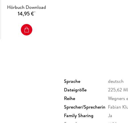
Hörbuch Download
14,95 €
*
Sprache
deutsch
Dateigröße
225,62 M
Reihe
Wegners er
Sprecher/Sprecherin
Fabian Kl
Family Sharing
Ja
Dateiformat
MP3