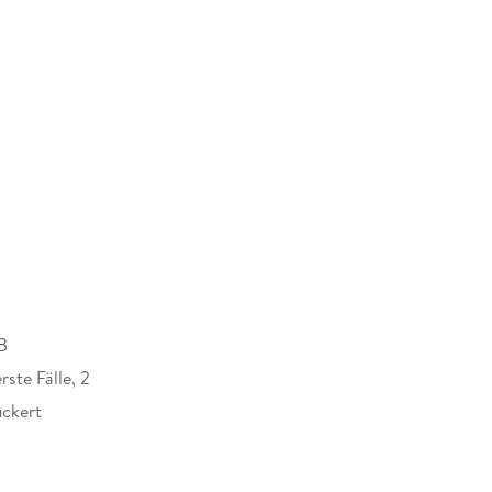
B
ste Fälle, 2
uckert