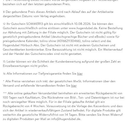
beziehen sich auf den letzten gebundenen Preis.
Der gebundene Preis dieses Artikels wird nach Ablauf des auf der Artikelseite
8
dargestellten Datums vom Verlag angehoben.
Ihr Gutschein SOMMER13 gilt bis einschließlich 10.08.2026. Sie können den
12
Gutschein ausschließlich online einlösen unter www.hugendubel.de. Keine Bestellung
zur Abholung mit Zahlung in der Filiale möglich. Der Gutschein ist nicht gültig für
gesetzlich preisgebundene Artikel (deutschsprachige Bücher und eBooks) sowie für
preisgebundene Kalender, tolino shine (4016621130466), tolino select und das
Hugendubel Hörbuch Abo. Der Gutschein ist nicht mit anderen Gutscheinen und
Geschenkkarten kombinierbar. Eine Barauszahlung ist nicht möglich. Ein Weiterverkauf
und der Handel des Gutscheincodes sind nicht gestattet.
Leider können wir die Echtheit der Kundenbewertung aufgrund der großen Zahl an
15
Einzelbewertungen nicht prüfen.
Alle Informationen zur Tiefpreisgarantie finden Sie
hier
16
Alle Preise verstehen sich inkl. der gesetzlichen MwSt. Informationen über den
*
Versand und anfallende Versandkosten finden Sie
hier
Alle online gekauften Versandartikel beinhalten ein erweitertes Rückgaberecht von
***
100 Tagen nach Kaufdatum. Die Rücknahme von Bild-, Ton- und Datenträgern ist nur bei
noch versiegelter Ware möglich. Für in der Filiale gekaufte Artikel gilt ein
Rückgaberecht von 4 Wochen. Voraussetzung ist die Vorlage des Kassenbons und dass
sich der Artikel in wiederverkaufsfähigem Zustand befindet. Für digitale Produkte gilt
weiterhin die gesetzliche Widerrufsfrist von 14 Tagen. Bitte senden Sie Ihren Widerruf
zu digitalen Produkten per Mail an info@hugendubel.de.