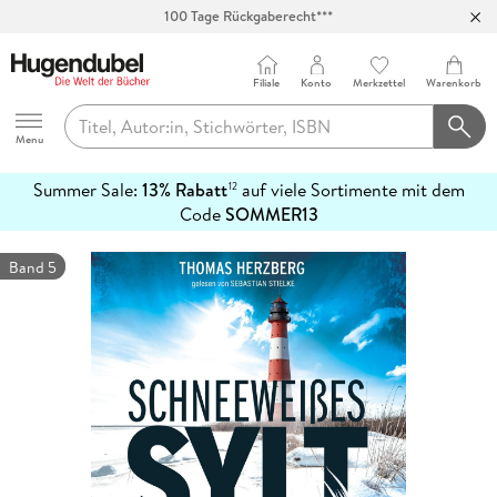
100 Tage Rückgaberecht***
Abholung in über 100 Filialen
Filiale
Konto
Merkzettel
Warenkorb
Hugendubel
Menu
Summer Sale:
13% Rabatt
auf viele Sortimente mit dem
12
mehr
Code
SOMMER13
erfahren
Band 5