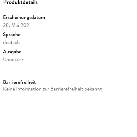
Produktdetails
Erscheinungsdatum
28. Mai 2021
Sprache
deutsch
Ausgabe
Ungekürzt
Dateigröße
388,71 MB
Barrierefreiheit
Laufzeit
Keine Information zur Barrierefreiheit bekannt
521 Minuten
Reihe
Hannah Lambert ermittelt, 5
Autor/Autorin
Thomas Herzberg
Sprecher/Sprecherin