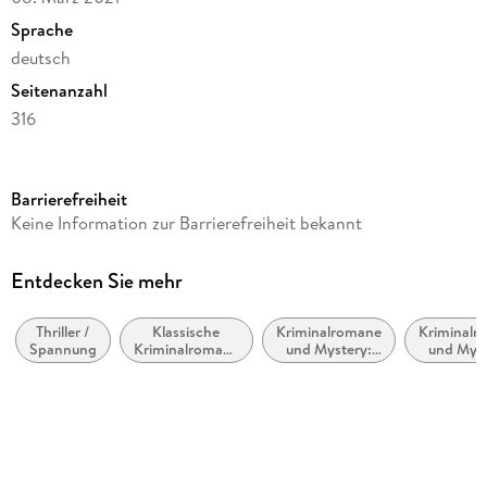
Sprache
deutsch
Seitenanzahl
316
Reihe
Hannah Lambert ermittelt
Barrierefreiheit
Autor/Autorin
Keine Information zur Barrierefreiheit bekannt
Thomas Herzberg
Verlag/Hersteller
Entdecken Sie mehr
Zeilenfluss
Thriller /
Klassische
Kriminalromane
Kriminalr
Produktart
Spannung
Kriminalromane
und Mystery:
und Myst
gebunden
und Mystery
Polizeiarbeit &
Cosy Mys
Forensik
Gewicht
382 g
Größe (L/B/H)
203/127/22 mm