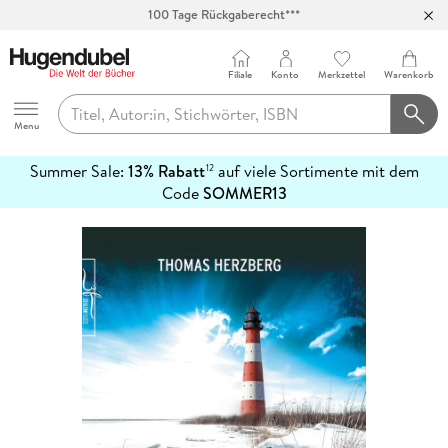
100 Tage Rückgaberecht***
Abholung in über 100 Filialen
Filiale
Konto
Merkzettel
Warenkorb
Hugendubel
Menu
Summer Sale:
13% Rabatt
auf viele Sortimente mit dem
12
mehr
Code
SOMMER13
erfahren