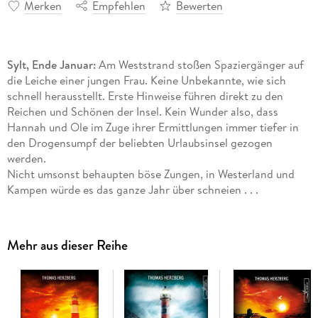
Merken
Empfehlen
Bewerten
Sylt, Ende Januar:
Am Weststrand stoßen Spaziergänger auf
die Leiche einer jungen Frau. Keine Unbekannte, wie sich
schnell herausstellt. Erste Hinweise führen direkt zu den
Reichen und Schönen der Insel. Kein Wunder also, dass
Hannah und Ole im Zuge ihrer Ermittlungen immer tiefer in
den Drogensumpf der beliebten Urlaubsinsel gezogen
werden.
Nicht umsonst behaupten böse Zungen, in Westerland und
Kampen würde es das ganze Jahr über schneien . . .
" Schneeweißes Sylt"
ist
Teil 5
der Reihe
" Hannah Lambert
Mehr aus dieser Reihe
ermittelt" .
Jeder Fall ist in sich abgeschlossen. Es kann allerdings nicht
schaden, auch die vorangegangenen Fälle zu kennen ;)
Bisher erschienen: