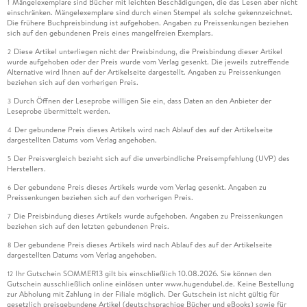
Mängelexemplare sind Bücher mit leichten Beschädigungen, die das Lesen aber nicht
1
einschränken. Mängelexemplare sind durch einen Stempel als solche gekennzeichnet.
Die frühere Buchpreisbindung ist aufgehoben. Angaben zu Preissenkungen beziehen
sich auf den gebundenen Preis eines mangelfreien Exemplars.
Diese Artikel unterliegen nicht der Preisbindung, die Preisbindung dieser Artikel
2
wurde aufgehoben oder der Preis wurde vom Verlag gesenkt. Die jeweils zutreffende
Alternative wird Ihnen auf der Artikelseite dargestellt. Angaben zu Preissenkungen
beziehen sich auf den vorherigen Preis.
Durch Öffnen der Leseprobe willigen Sie ein, dass Daten an den Anbieter der
3
Leseprobe übermittelt werden.
Der gebundene Preis dieses Artikels wird nach Ablauf des auf der Artikelseite
4
dargestellten Datums vom Verlag angehoben.
Der Preisvergleich bezieht sich auf die unverbindliche Preisempfehlung (UVP) des
5
Herstellers.
Der gebundene Preis dieses Artikels wurde vom Verlag gesenkt. Angaben zu
6
Preissenkungen beziehen sich auf den vorherigen Preis.
Die Preisbindung dieses Artikels wurde aufgehoben. Angaben zu Preissenkungen
7
beziehen sich auf den letzten gebundenen Preis.
Der gebundene Preis dieses Artikels wird nach Ablauf des auf der Artikelseite
8
dargestellten Datums vom Verlag angehoben.
Ihr Gutschein SOMMER13 gilt bis einschließlich 10.08.2026. Sie können den
12
Gutschein ausschließlich online einlösen unter www.hugendubel.de. Keine Bestellung
zur Abholung mit Zahlung in der Filiale möglich. Der Gutschein ist nicht gültig für
gesetzlich preisgebundene Artikel (deutschsprachige Bücher und eBooks) sowie für