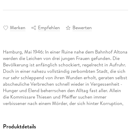
Merken
Empfehlen
Bewerten
Hamburg, Mai 1946: In einer Ruine nahe dem Bahnhof Altona
werden die Leichen von drei jungen Frauen gefunden. Die
Bevölkerung ist anfänglich schockiert, regelrecht in Aufruhr.
Doch in einer nahezu vollständig zerbombten Stadt, die sich
nur sehr schleppend von ihren Wunden erholt, geraten selbst
abscheuliche Verbrechen schnell wieder in Vergessenheit -
Hunger und Elend beherrschen den Alltag fast aller. Allein
die Kommissare Thiesen und Pfeiffer suchen immer
verbissener nach einem Mörder, der sich hinter Korruption,
Gleichgültigkeit und Habgier bestens zu verstecken weiß. Als
sich ausgerechnet den britischen Besatzern plötzlich ein
Mann stellt, der die schrecklichen Taten gesteht, scheint der
Produktdetails
Fall gelöst zu sein. Nur wenige ahnen, dass damit erst die