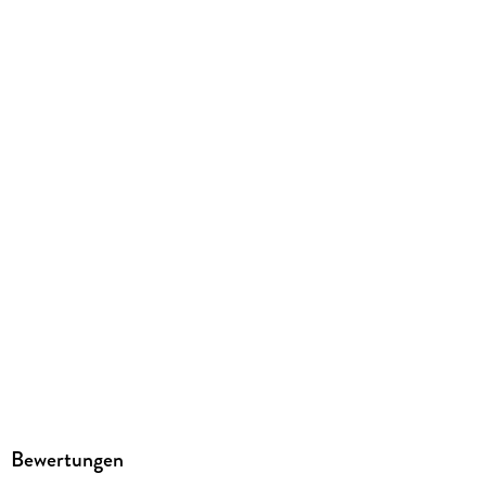
Sebastian Stielke
Verlag/Hersteller
Hörbuchmanufaktur Berlin
Family Sharing
Ja
Produktart
MP3 format
Dateiformat
MP3
Audioinhalt
Hörbuch
GTIN
4066004045757
Bewertungen