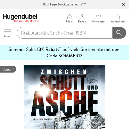
100 Tage Rückgaberecht***
Abholung in über 100 Filialen
Filiale
Konto
Merkzettel
Warenkorb
Hugendubel
Menu
Summer Sale:
13% Rabatt
auf viele Sortimente mit dem
12
mehr
Code
SOMMER13
erfahren
Band 1