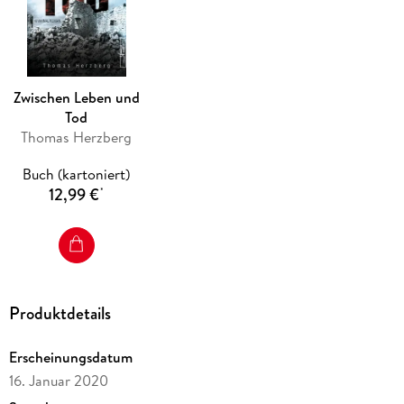
" Zwischen Schutt und Asche" ist der erste Band der Reihe "
Hamburg in Trümmern" . Jeder Band ist in sich abgeschlossen.
Der zweite Band " Zwischen Leben und Tod" ist ebenfalls in allen
Onlineshops erhältlich.
Zwischen Leben und
Tod
Thomas Herzberg
Buch (kartoniert)
12,99 €
*
Produktdetails
Erscheinungsdatum
16. Januar 2020