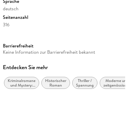
Sprache
deutsch
Seitenanzahl
316
Reihe
Hamburg in Trümmern, 1
Barrierefreiheit
Autor/Autorin
Keine Information zur Barrierefreiheit bekannt
Thomas Herzberg
Verlag/Hersteller
Entdecken Sie mehr
Zeilenfluss
Kriminalromane
Historischer
Thriller /
Moderne un
Produktart
und Mystery:
Roman
Spannung
zeitgenössisc
kartoniert
Polizeiarbeit &
Belletristik:
Forensik
allgemein un
Gewicht
literarisch
382 g
Größe (L/B/H)
203/127/22 mm