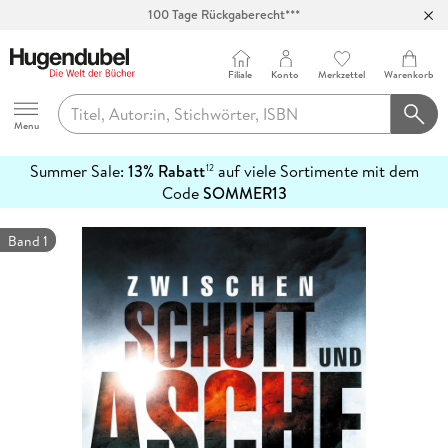
100 Tage Rückgaberecht***
Abholung in über 100 Filialen
Filiale
Konto
Merkzettel
Warenkorb
Hugendubel
Menu
Summer Sale:
13% Rabatt
auf viele Sortimente mit dem
12
mehr
Code
SOMMER13
erfahren
Band 1