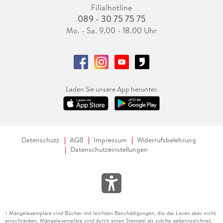
Filialhotline
089 - 30 75 75 75
Mo. - Sa. 9.00 - 18.00 Uhr
Laden Sie unsere App herunter.
Datenschutz
AGB
Impressum
Widerrufsbelehrung
Datenschutzeinstellungen
Mängelexemplare sind Bücher mit leichten Beschädigungen, die das Lesen aber nicht
1
einschränken. Mängelexemplare sind durch einen Stempel als solche gekennzeichnet.