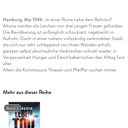
Hamburg, Mai 1946
: In einer Ruine nahe dem Bahnhof
Altona werden die Leichen von drei jungen Frauen gefunden.
Die Bevölkerung ist anfänglich schockiert, regelrecht in
Aufruhr. Doch in einer nahezu vollständig zerbombten Stadt,
die sich nur sehr schleppend von ihren Wunden erholt,
geraten selbst abscheuliche Verbrechen schnell wieder in
Vergessenheit Hunger und Elend beherrschen den Alltag fast
aller.
Allein die Kommissare Thiesen und Pfeiffer suchen immer
verbissener nach einem Mörder, der sich hinter Korruption,
Gleichgültigkeit und Habgier bestens zu verstecken weiß. Als
sich ausgerechnet den britischen Besatzern plötzlich ein
Mehr aus dieser Reihe
Mann stellt, der die schrecklichen Taten gesteht, scheint der
Fall gelöst zu sein.
Nur wenige ahnen, dass damit erst die wahren
Band 2
Verantwortlichen aus ihrer Deckung gezwungen werden. Die
Ereignisse überschlagen sich, ein tödlicher Wettlauf beginnt,
dessen Ausgang bis zum Schluss völlig ungewiss bleibt