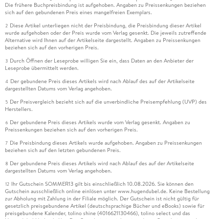
Die frühere Buchpreisbindung ist aufgehoben. Angaben zu Preissenkungen beziehen
sich auf den gebundenen Preis eines mangelfreien Exemplars.
Diese Artikel unterliegen nicht der Preisbindung, die Preisbindung dieser Artikel
2
wurde aufgehoben oder der Preis wurde vom Verlag gesenkt. Die jeweils zutreffende
Alternative wird Ihnen auf der Artikelseite dargestellt. Angaben zu Preissenkungen
beziehen sich auf den vorherigen Preis.
Durch Öffnen der Leseprobe willigen Sie ein, dass Daten an den Anbieter der
3
Leseprobe übermittelt werden.
Der gebundene Preis dieses Artikels wird nach Ablauf des auf der Artikelseite
4
dargestellten Datums vom Verlag angehoben.
Der Preisvergleich bezieht sich auf die unverbindliche Preisempfehlung (UVP) des
5
Herstellers.
Der gebundene Preis dieses Artikels wurde vom Verlag gesenkt. Angaben zu
6
Preissenkungen beziehen sich auf den vorherigen Preis.
Die Preisbindung dieses Artikels wurde aufgehoben. Angaben zu Preissenkungen
7
beziehen sich auf den letzten gebundenen Preis.
Der gebundene Preis dieses Artikels wird nach Ablauf des auf der Artikelseite
8
dargestellten Datums vom Verlag angehoben.
Ihr Gutschein SOMMER13 gilt bis einschließlich 10.08.2026. Sie können den
12
Gutschein ausschließlich online einlösen unter www.hugendubel.de. Keine Bestellung
zur Abholung mit Zahlung in der Filiale möglich. Der Gutschein ist nicht gültig für
gesetzlich preisgebundene Artikel (deutschsprachige Bücher und eBooks) sowie für
preisgebundene Kalender, tolino shine (4016621130466), tolino select und das