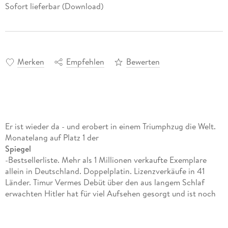
Sofort lieferbar (Download)
Merken
Empfehlen
Bewerten
Er ist wieder da - und erobert in einem Triumphzug die Welt.
Monatelang auf Platz 1 der
Spiegel
-Bestsellerliste. Mehr als 1 Millionen verkaufte Exemplare
allein in Deutschland. Doppelplatin. Lizenzverkäufe in 41
Länder. Timur Vermes Debüt über den aus langem Schlaf
erwachten Hitler hat für viel Aufsehen gesorgt und ist noch
immer in aller Munde. Jetzt kommt die Verfilmung ins Kino -
und wir haben die Filmtonspur für Sie!