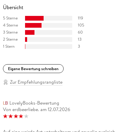
Übersicht
5 Sterne
119
4 Sterne
105
3 Sterne
60
2 Sterne
13
1 Stern
3
Eigene Bewertung schreiben
Zur Empfehlungsrangliste
LovelyBooks-Bewertung
Von erdbeerliebe.
am
12.07.2026
Auf eine weirde Art unterhaltsam und gruselig zugleich.