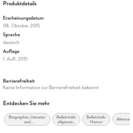
Produktdetails
Erscheinungsdatum
08. Oktober 2015
Sprache
deutsch
Auflage
1. Aufl. 2015
Ausgabe
Ungekürzt
Barrierefreiheit
Dateigröße
Keine Information zur Barrierefreiheit bekannt
103,28 MB
Laufzeit
Entdecken Sie mehr
104 Minuten
Biographie, Literatur
Belletristik:
Belletristik:
Autor/Autorin
Alternat
und
allgemein
Humor
Timur Vermes
Literaturwissenschaft
und
literarisch