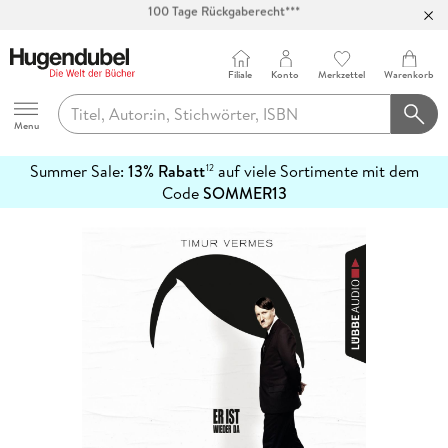
Abholung in über 100 Filialen
Filiale
Konto
Merkzettel
Warenkorb
Hugendubel
Menu
Summer Sale:
13% Rabatt
auf viele Sortimente mit dem
12
mehr
Code
SOMMER13
erfahren