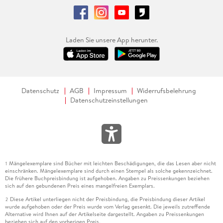
Laden Sie unsere App herunter.
Datenschutz
AGB
Impressum
Widerrufsbelehrung
Datenschutzeinstellungen
Mängelexemplare sind Bücher mit leichten Beschädigungen, die das Lesen aber nicht
1
einschränken. Mängelexemplare sind durch einen Stempel als solche gekennzeichnet.
Die frühere Buchpreisbindung ist aufgehoben. Angaben zu Preissenkungen beziehen
sich auf den gebundenen Preis eines mangelfreien Exemplars.
Diese Artikel unterliegen nicht der Preisbindung, die Preisbindung dieser Artikel
2
wurde aufgehoben oder der Preis wurde vom Verlag gesenkt. Die jeweils zutreffende
Alternative wird Ihnen auf der Artikelseite dargestellt. Angaben zu Preissenkungen
beziehen sich auf den vorherigen Preis.