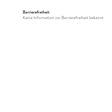
Dateiformat
MP3
GTIN
9789185923946
Barrierefreiheit
Keine Information zur Barrierefreiheit bekannt