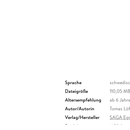
Sprache
schwedis
Dateigröße
110,05 M
Altersempfehlung
ab 6 Jahr
Autor/Autorin
Tomas Löf
Verlag/Hersteller
SAGA Eg
Produktart
MP3 form