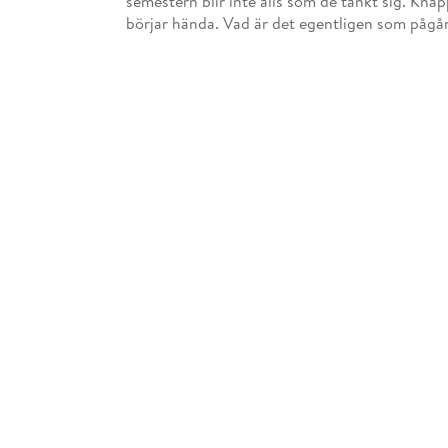
semestern blir inte alls som de tänkt sig. Kna
börjar hända. Vad är det egentligen som pågår