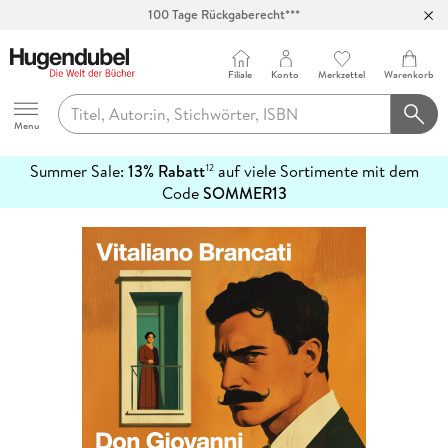
100 Tage Rückgaberecht***
Abholung in über 100 Filialen
Filiale
Konto
Merkzettel
Warenkorb
Hugendubel
Menu
Summer Sale:
13% Rabatt
auf viele Sortimente mit dem
12
mehr
Code
SOMMER13
erfahren