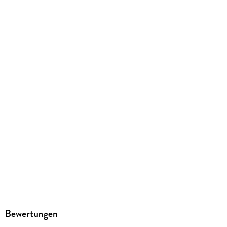
SAGA Egmont
Produktart
MP3 format
Dateiformat
MP3
Audioinhalt
Hörbuch
GTIN
9788727246895
Bewertungen