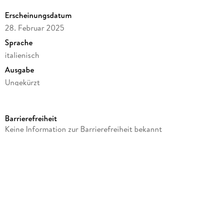
Erscheinungsdatum
28. Februar 2025
Sprache
italienisch
Ausgabe
Ungekürzt
Dateigröße
205,22 MB
Barrierefreiheit
Laufzeit
Keine Information zur Barrierefreiheit bekannt
320 Minuten
Autor/Autorin
Vitaliano Brancati
Sprecher/Sprecherin
Fabrizio Lombardo
Verlag/Hersteller