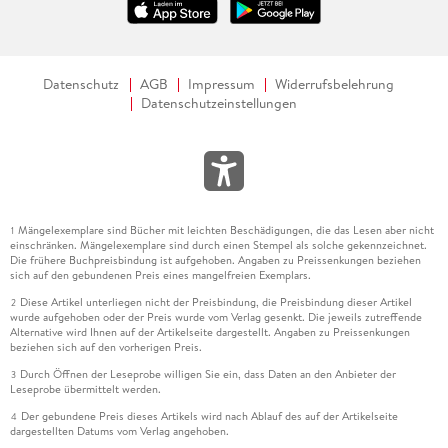
Datenschutz
AGB
Impressum
Widerrufsbelehrung
Datenschutzeinstellungen
Mängelexemplare sind Bücher mit leichten Beschädigungen, die das Lesen aber nicht
1
einschränken. Mängelexemplare sind durch einen Stempel als solche gekennzeichnet.
Die frühere Buchpreisbindung ist aufgehoben. Angaben zu Preissenkungen beziehen
sich auf den gebundenen Preis eines mangelfreien Exemplars.
Diese Artikel unterliegen nicht der Preisbindung, die Preisbindung dieser Artikel
2
wurde aufgehoben oder der Preis wurde vom Verlag gesenkt. Die jeweils zutreffende
Alternative wird Ihnen auf der Artikelseite dargestellt. Angaben zu Preissenkungen
beziehen sich auf den vorherigen Preis.
Durch Öffnen der Leseprobe willigen Sie ein, dass Daten an den Anbieter der
3
Leseprobe übermittelt werden.
Der gebundene Preis dieses Artikels wird nach Ablauf des auf der Artikelseite
4
dargestellten Datums vom Verlag angehoben.