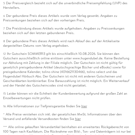
Der Preisvergleich bezieht sich auf die unverbindliche Preisempfehlung (UVP) des
5
Herstellers.
Der gebundene Preis dieses Artikels wurde vom Verlag gesenkt. Angaben zu
6
Preissenkungen beziehen sich auf den vorherigen Preis.
Die Preisbindung dieses Artikels wurde aufgehoben. Angaben zu Preissenkungen
7
beziehen sich auf den letzten gebundenen Preis.
Der gebundene Preis dieses Artikels wird nach Ablauf des auf der Artikelseite
8
dargestellten Datums vom Verlag angehoben.
Ihr Gutschein SOMMER13 gilt bis einschließlich 10.08.2026. Sie können den
12
Gutschein ausschließlich online einlösen unter www.hugendubel.de. Keine Bestellung
zur Abholung mit Zahlung in der Filiale möglich. Der Gutschein ist nicht gültig für
gesetzlich preisgebundene Artikel (deutschsprachige Bücher und eBooks) sowie für
preisgebundene Kalender, tolino shine (4016621130466), tolino select und das
Hugendubel Hörbuch Abo. Der Gutschein ist nicht mit anderen Gutscheinen und
Geschenkkarten kombinierbar. Eine Barauszahlung ist nicht möglich. Ein Weiterverkauf
und der Handel des Gutscheincodes sind nicht gestattet.
Leider können wir die Echtheit der Kundenbewertung aufgrund der großen Zahl an
15
Einzelbewertungen nicht prüfen.
Alle Informationen zur Tiefpreisgarantie finden Sie
hier
16
Alle Preise verstehen sich inkl. der gesetzlichen MwSt. Informationen über den
*
Versand und anfallende Versandkosten finden Sie
hier
Alle online gekauften Versandartikel beinhalten ein erweitertes Rückgaberecht von
***
100 Tagen nach Kaufdatum. Die Rücknahme von Bild-, Ton- und Datenträgern ist nur bei