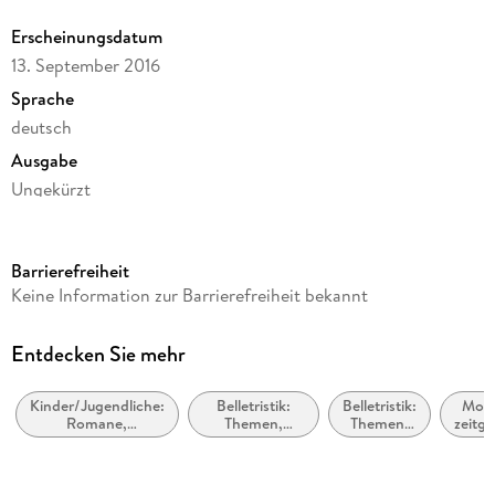
werden von Philipp Schepmann gesprochen.
Erscheinungsdatum
13. September 2016
Sprache
deutsch
Ausgabe
Ungekürzt
Laufzeit
74 Minuten
Barrierefreiheit
Autor/Autorin
Keine Information zur Barrierefreiheit bekannt
Wolfgang Herrndorf
Sprecher/Sprecherin
Entdecken Sie mehr
Philipp Schepmann, Diverse Sprecher
Kinder/Jugendliche:
Belletristik:
Belletristik:
Mode
Verlag/Hersteller
Romane,
Themen,
Themen,
zeitg
argon
Erzählungen,
Stoffe, Motive:
Stoffe,
Bell
Tatsachenberichte
Regionalroman
Motive:
allg
Family Sharing
Reisen
lit