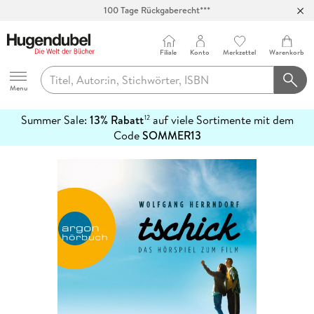
100 Tage Rückgaberecht***
Abholung in über 100 Filialen
Filiale
Konto
Merkzettel
Warenkorb
Hugendubel
Menu
Summer Sale:
13% Rabatt
auf viele Sortimente mit dem
12
mehr
Code
SOMMER13
erfahren