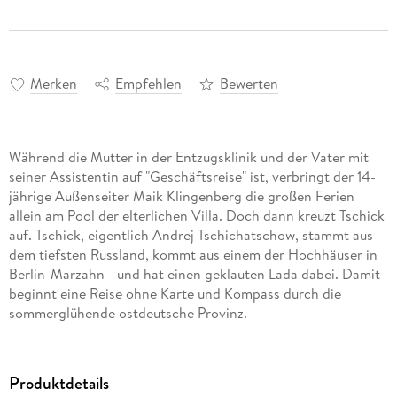
Merken
Empfehlen
Bewerten
Während die Mutter in der Entzugsklinik und der Vater mit
seiner Assistentin auf "Geschäftsreise" ist, verbringt der 14-
jährige Außenseiter Maik Klingenberg die großen Ferien
allein am Pool der elterlichen Villa. Doch dann kreuzt Tschick
auf. Tschick, eigentlich Andrej Tschichatschow, stammt aus
dem tiefsten Russland, kommt aus einem der Hochhäuser in
Berlin-Marzahn - und hat einen geklauten Lada dabei. Damit
beginnt eine Reise ohne Karte und Kompass durch die
sommerglühende ostdeutsche Provinz.
Das Hörspiel zum Film von Fatih Akin mit den
Originalstimmen der Darsteller (u.a. Tristan Göbel, Anand
Produktdetails
Batbileg, Nicole Mercedes Müller). Die Erzählerpassagen