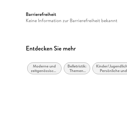
Audioinhalt
Hörspiel
Barrierefreiheit
Keine Information zur Barrierefreiheit bekannt
Entdecken Sie mehr
Moderne und
Belletristik:
Kinder/Jugendlic
zeitgenössische
Themen,
Persönliche un
Belletristik:
Stoffe,
soziale Themen
allgemein und
Motive:
Freunde und
literarisch
Reisen
Freundschaft