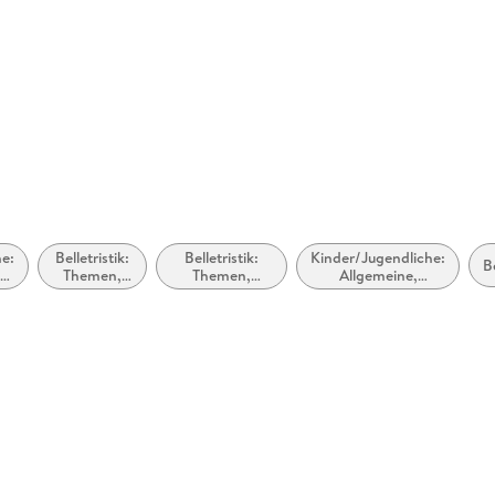
GTIN
9783732
he:
Belletristik:
Belletristik:
Kinder/Jugendliche:
B
d
Themen,
Themen,
Allgemeine,
:
Stoffe,
Stoffe, Motive:
moderne und
Motive:
Regionalroman
zeitgenössische
Seelenleben
Belletristik