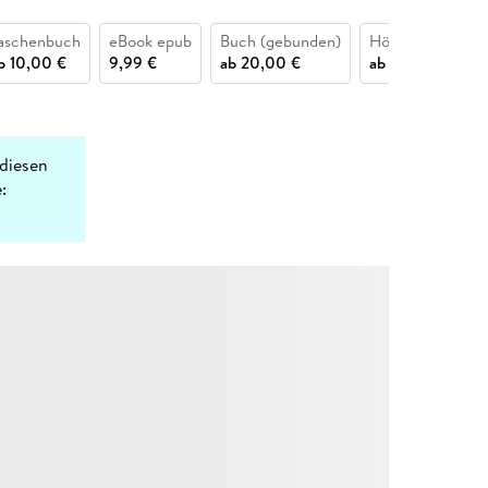
aschenbuch
eBook epub
Buch (gebunden)
Hörbuch CD
b
10,00 €
9,99 €
ab
20,00 €
ab
12,95 €
diesen
: