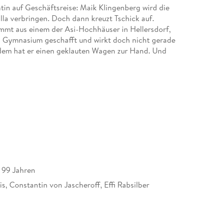
ntin auf Geschäftsreise: Maik Klingenberg wird die
illa verbringen. Doch dann kreuzt Tschick auf.
ommt aus einem der Asi-Hochhäuser in Hellersdorf,
fs Gymnasium geschafft und wirkt doch nicht gerade
rdem hat er einen geklauten Wagen zur Hand. Und
pass durch die sommerglühende deutsche Provinz,
yer und Huck Finn.
s 99 Jahren
is, Constantin von Jascheroff, Effi Rabsilber