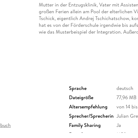
Mutter in der Entzugsklinik, Vater mit Assiste
großen Ferien allein am Pool der elterlichen V
Tschick, eigentlich Andrej Tschichatschow, k
hat es von der Förderschule irgendwie bis au
wie das Musterbeispiel der Integration. Auße
damit beginnt eine Reise ohne Karte und Kom
unvergesslich wie die Flussfahrt von Tom Saw
Sprache
deutsch
Dateigröße
77,96 MB
Altersempfehlung
von 14 bi
Sprecher/Sprecherin
Julian Gre
rbuch
Family Sharing
Ja
Dateiformat
MP3