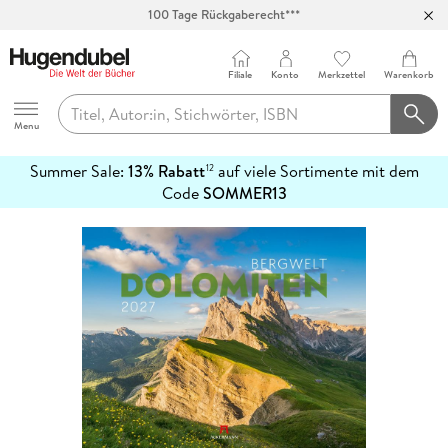
100 Tage Rückgaberecht***
Abholung in über 100 Filialen
Filiale
Konto
Merkzettel
Warenkorb
Hugendubel
Menu
Summer Sale:
13% Rabatt
auf viele Sortimente mit dem
12
mehr
Code
SOMMER13
erfahren