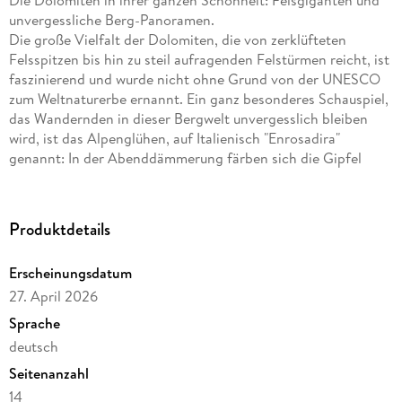
Die Dolomiten in ihrer ganzen Schönheit: Felsgiganten und
unvergessliche Berg-Panoramen.
Die große Vielfalt der Dolomiten, die von zerklüfteten
Felsspitzen bis hin zu steil aufragenden Felstürmen reicht, ist
faszinierend und wurde nicht ohne Grund von der UNESCO
zum Weltnaturerbe ernannt. Ein ganz besonderes Schauspiel,
das Wandernden in dieser Bergwelt unvergesslich bleiben
wird, ist das Alpenglühen, auf Italienisch "Enrosadira"
genannt: In der Abenddämmerung färben sich die Gipfel
rötlich, und es entsteht eine Berglandschaft wie aus dem
Bilderbuch.
Produktdetails
Die einzigartigen
Berg-Panoramen der Dolomiten
in
imposanten Bildern
Erscheinungsdatum
Berge-Kalender im großen
Querformat: 54x42 cm
27. April 2026
Hochwertiger Wandkalender mit
200 g/qm Papier und
Sprache
Spiralbindung
deutsch
Auf Papier aus
nachhaltiger Forstwirtschaft
in
Seitenanzahl
Deutschland produziert
14