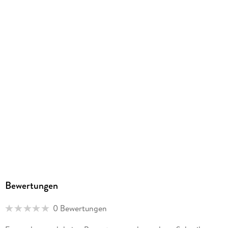
Herstelleradresse
Ackermann Kunstverlag GmbH, Boschetsrieder Straße 59,
81379 München, info@ackermann-kalender.de
Bewertungen
0 Bewertungen