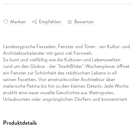
Merken
Empfehlen
Bewerten
Landestypische Fassaden, Fenster und Türen - ein Kultur- und
Architekturkalender mit ganz viel Fernweh.
So bunt und vielfältig wie die Kulturen und Lebenswelten
rund um den Globus - der "StadtBilder"-Wochenplaner öffnet
ein Fenster zur Schönheit des städtischen Lebens in all
seinen Facetten. Von eindrucksvoller Architektur über
malerische Patina bis hin zu den kleinen Details: Jede Woche
erzählt eine neue visuelle Geschichte aus Metropolen,
Urlaubsorten oder ursprünglichen Dörfern und konzentriert
sich dabei auf Fenster und Türen in charakteristischem
Baustil und typischen Farbwelten. Ein Design-Kalender, in
dem das Unperfekte perfekt wird, und der das Alltägliche und
Produktdetails
die Atmosphäre der Städte so subtil wie eindrücklich spürbar
macht. Übersichtliches Kalendarium mit Platz für Ihre