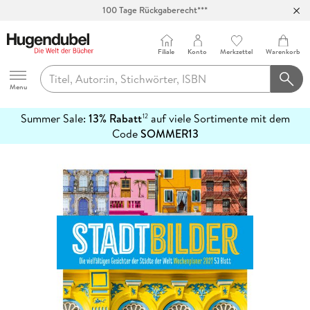
100 Tage Rückgaberecht***
Abholung in über 100 Filialen
Filiale
Konto
Merkzettel
Warenkorb
Hugendubel
Menu
Summer Sale:
13% Rabatt
auf viele Sortimente mit dem
12
mehr
Code
SOMMER13
erfahren