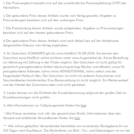
Der Preisvergleich bezieht sich auf die unverbindliche Preisempfehlung (UVP) des
5
Herstellers.
Der gebundene Preis dieses Artikels wurde vom Verlag gesenkt. Angaben zu
6
Preissenkungen beziehen sich auf den vorherigen Preis.
Die Preisbindung dieses Artikels wurde aufgehoben. Angaben zu Preissenkungen
7
beziehen sich auf den letzten gebundenen Preis.
Der gebundene Preis dieses Artikels wird nach Ablauf des auf der Artikelseite
8
dargestellten Datums vom Verlag angehoben.
Ihr Gutschein SOMMER13 gilt bis einschließlich 10.08.2026. Sie können den
12
Gutschein ausschließlich online einlösen unter www.hugendubel.de. Keine Bestellung
zur Abholung mit Zahlung in der Filiale möglich. Der Gutschein ist nicht gültig für
gesetzlich preisgebundene Artikel (deutschsprachige Bücher und eBooks) sowie für
preisgebundene Kalender, tolino shine (4016621130466), tolino select und das
Hugendubel Hörbuch Abo. Der Gutschein ist nicht mit anderen Gutscheinen und
Geschenkkarten kombinierbar. Eine Barauszahlung ist nicht möglich. Ein Weiterverkauf
und der Handel des Gutscheincodes sind nicht gestattet.
Leider können wir die Echtheit der Kundenbewertung aufgrund der großen Zahl an
15
Einzelbewertungen nicht prüfen.
Alle Informationen zur Tiefpreisgarantie finden Sie
hier
16
Alle Preise verstehen sich inkl. der gesetzlichen MwSt. Informationen über den
*
Versand und anfallende Versandkosten finden Sie
hier
Alle online gekauften Versandartikel beinhalten ein erweitertes Rückgaberecht von
***
100 Tagen nach Kaufdatum. Die Rücknahme von Bild-, Ton- und Datenträgern ist nur bei