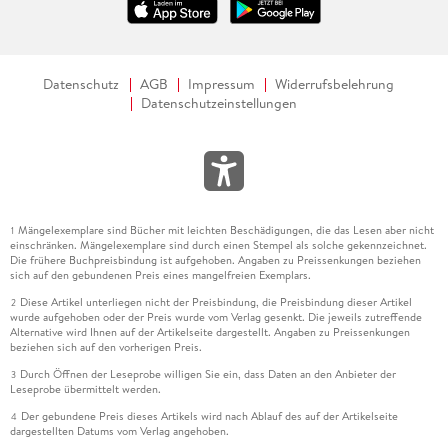
Datenschutz
AGB
Impressum
Widerrufsbelehrung
Datenschutzeinstellungen
Mängelexemplare sind Bücher mit leichten Beschädigungen, die das Lesen aber nicht
1
einschränken. Mängelexemplare sind durch einen Stempel als solche gekennzeichnet.
Die frühere Buchpreisbindung ist aufgehoben. Angaben zu Preissenkungen beziehen
sich auf den gebundenen Preis eines mangelfreien Exemplars.
Diese Artikel unterliegen nicht der Preisbindung, die Preisbindung dieser Artikel
2
wurde aufgehoben oder der Preis wurde vom Verlag gesenkt. Die jeweils zutreffende
Alternative wird Ihnen auf der Artikelseite dargestellt. Angaben zu Preissenkungen
beziehen sich auf den vorherigen Preis.
Durch Öffnen der Leseprobe willigen Sie ein, dass Daten an den Anbieter der
3
Leseprobe übermittelt werden.
Der gebundene Preis dieses Artikels wird nach Ablauf des auf der Artikelseite
4
dargestellten Datums vom Verlag angehoben.