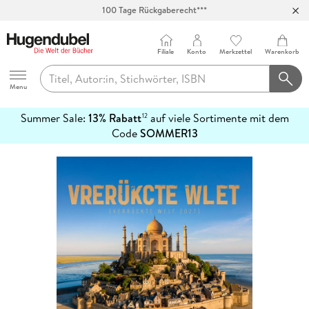
100 Tage Rückgaberecht***
Abholung in über 100 Filialen
Filiale
Konto
Merkzettel
Warenkorb
Hugendubel
Menu
Summer Sale:
13% Rabatt
auf viele Sortimente mit dem
12
mehr
Code
SOMMER13
erfahren