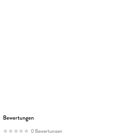
9783838427478
Herstelleradresse
Ackermann Kunstverlag GmbH, Boschetsrieder Straße 59,
81379 München, info@ackermann-kalender.de
Bewertungen
0 Bewertungen