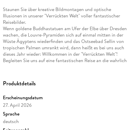
Staunen Sie über kreative Bildmontagen und optische
Illusionen in unserer "Verrückten Welt" voller fantastischer
Reisebilder.
Wenn goldene Buddhastatuen am Ufer der Elbe über Dresden
wachen, die Louvre-Pyramiden sich auf einmal mitten in der
Wüste Ägyptens wiederfinden und das Ostseebad Sellin von
tropischen Palmen umrankt wird, dann heißt es bei uns auch
dieses Jahr wieder: Willkommen in der "Verrückten Welt"!
Begleiten Sie uns auf eine fantastischen Reise an die wahrlich
unmöglichsten Orte dieser Welt. Kreative Bild-Montagen aus
brillanten Reisebildern: frei nach unseren Ideen zaubern wir
mit dem Bildbearbeitungs-Tool Photoshop wunderbare
Produktdetails
optische Illusionen - so schön, dass Sie fast glauben werden,
was Sie sehen.
Erscheinungsdatum
Kreative Photoshop-Bildmontagen
zeigen fantastische
27. April 2026
Orte rund um den Globus - die gar nicht existieren
Sprache
Fotomontagen-Kalender im großen
Querformat: 54x48
deutsch
cm
Seitenanzahl