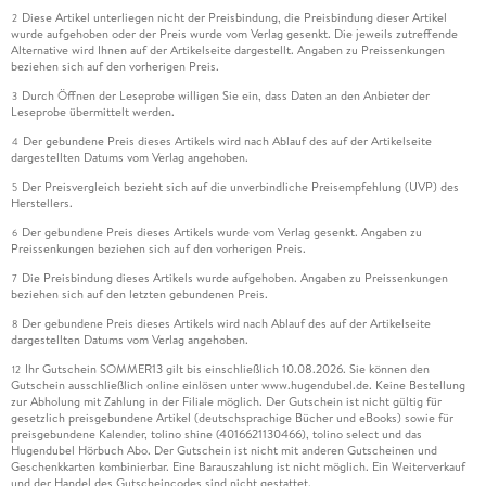
Diese Artikel unterliegen nicht der Preisbindung, die Preisbindung dieser Artikel
2
wurde aufgehoben oder der Preis wurde vom Verlag gesenkt. Die jeweils zutreffende
Alternative wird Ihnen auf der Artikelseite dargestellt. Angaben zu Preissenkungen
beziehen sich auf den vorherigen Preis.
Durch Öffnen der Leseprobe willigen Sie ein, dass Daten an den Anbieter der
3
Leseprobe übermittelt werden.
Der gebundene Preis dieses Artikels wird nach Ablauf des auf der Artikelseite
4
dargestellten Datums vom Verlag angehoben.
Der Preisvergleich bezieht sich auf die unverbindliche Preisempfehlung (UVP) des
5
Herstellers.
Der gebundene Preis dieses Artikels wurde vom Verlag gesenkt. Angaben zu
6
Preissenkungen beziehen sich auf den vorherigen Preis.
Die Preisbindung dieses Artikels wurde aufgehoben. Angaben zu Preissenkungen
7
beziehen sich auf den letzten gebundenen Preis.
Der gebundene Preis dieses Artikels wird nach Ablauf des auf der Artikelseite
8
dargestellten Datums vom Verlag angehoben.
Ihr Gutschein SOMMER13 gilt bis einschließlich 10.08.2026. Sie können den
12
Gutschein ausschließlich online einlösen unter www.hugendubel.de. Keine Bestellung
zur Abholung mit Zahlung in der Filiale möglich. Der Gutschein ist nicht gültig für
gesetzlich preisgebundene Artikel (deutschsprachige Bücher und eBooks) sowie für
preisgebundene Kalender, tolino shine (4016621130466), tolino select und das
Hugendubel Hörbuch Abo. Der Gutschein ist nicht mit anderen Gutscheinen und
Geschenkkarten kombinierbar. Eine Barauszahlung ist nicht möglich. Ein Weiterverkauf
und der Handel des Gutscheincodes sind nicht gestattet.