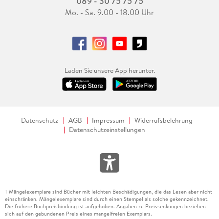
089 - 30 75 75 75
Mo. - Sa. 9.00 - 18.00 Uhr
Laden Sie unsere App herunter.
Datenschutz
AGB
Impressum
Widerrufsbelehrung
Datenschutzeinstellungen
Mängelexemplare sind Bücher mit leichten Beschädigungen, die das Lesen aber nicht
1
einschränken. Mängelexemplare sind durch einen Stempel als solche gekennzeichnet.
Die frühere Buchpreisbindung ist aufgehoben. Angaben zu Preissenkungen beziehen
sich auf den gebundenen Preis eines mangelfreien Exemplars.