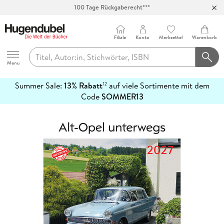
100 Tage Rückgaberecht***
Abholung in über 100 Filialen
Filiale
Konto
Merkzettel
Warenkorb
Hugendubel
Menu
Summer Sale:
13% Rabatt
auf viele Sortimente mit dem
12
mehr
Code
SOMMER13
erfahren