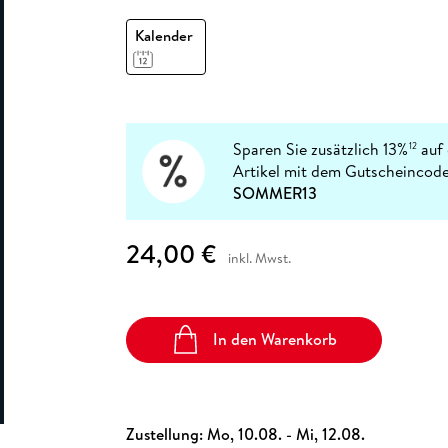
Fremdsprachige Bücher
n Lernhilfen
 Jugendbücher
eiber
Hörbuch Downloads im Bundle
cher
 Vergleich
 Puzzlezubehör
Lernen
New Adult
STABILO
Kalender
Taschenbücher
hilfen
hriller
 Backen
er
lender
Ratgeber
op
hriller
Romance
Sachbücher
precher:innen
Sparen Sie zusätzlich 13%
auf 
12
Science Fiction
Artikel mit dem Gutscheincode
Fremdsprachige Bücher
SOMMER13
24,00 €
inkl. Mwst.
In den Warenkorb
Zustellung:
Mo, 10.08. - Mi, 12.08.