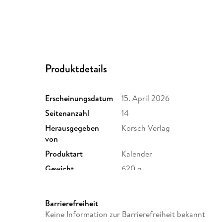
Produktdetails
Erscheinungsdatum
15. April 2026
Seitenanzahl
14
Herausgegeben
Korsch Verlag
von
Produktart
Kalender
Gewicht
620 g
Sonstiges
Spiralbindung
Herstelleradresse
Korsch, Landsberger Str. 77
Barrierefreiheit
verlag.de
Keine Information zur Barrierefreiheit bekannt