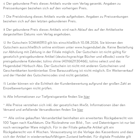
Der gebundene Preis dieses Artikels wurde vom Verlag gesenkt. Angaben zu
6
Preissenkungen beziehen sich auf den vorherigen Preis.
Die Preisbindung dieses Artikels wurde aufgehoben. Angaben zu Preissenkungen
7
beziehen sich auf den letzten gebundenen Preis.
Der gebundene Preis dieses Artikels wird nach Ablauf des auf der Artikelseite
8
dargestellten Datums vom Verlag angehoben.
Ihr Gutschein SOMMER13 gilt bis einschließlich 10.08.2026. Sie können den
12
Gutschein ausschließlich online einlösen unter www.hugendubel.de. Keine Bestellung
zur Abholung mit Zahlung in der Filiale möglich. Der Gutschein ist nicht gültig für
gesetzlich preisgebundene Artikel (deutschsprachige Bücher und eBooks) sowie für
preisgebundene Kalender, tolino shine (4016621130466), tolino select und das
Hugendubel Hörbuch Abo. Der Gutschein ist nicht mit anderen Gutscheinen und
Geschenkkarten kombinierbar. Eine Barauszahlung ist nicht möglich. Ein Weiterverkauf
und der Handel des Gutscheincodes sind nicht gestattet.
Leider können wir die Echtheit der Kundenbewertung aufgrund der großen Zahl an
15
Einzelbewertungen nicht prüfen.
Alle Informationen zur Tiefpreisgarantie finden Sie
hier
16
Alle Preise verstehen sich inkl. der gesetzlichen MwSt. Informationen über den
*
Versand und anfallende Versandkosten finden Sie
hier
Alle online gekauften Versandartikel beinhalten ein erweitertes Rückgaberecht von
***
100 Tagen nach Kaufdatum. Die Rücknahme von Bild-, Ton- und Datenträgern ist nur bei
noch versiegelter Ware möglich. Für in der Filiale gekaufte Artikel gilt ein
Rückgaberecht von 4 Wochen. Voraussetzung ist die Vorlage des Kassenbons und dass
sich der Artikel in wiederverkaufsfähigem Zustand befindet. Für digitale Produkte gilt