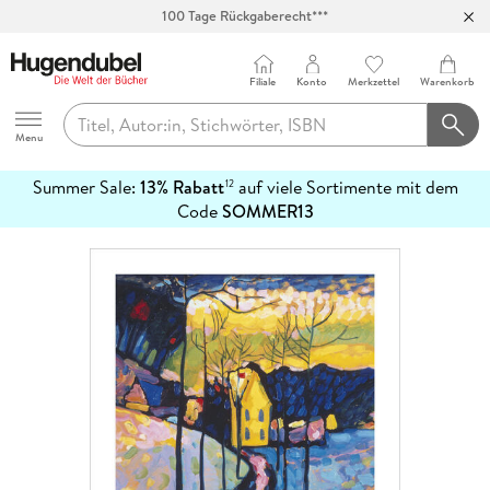
100 Tage Rückgaberecht***
Abholung in über 100 Filialen
Filiale
Konto
Merkzettel
Warenkorb
Hugendubel
Menu
Summer Sale:
13% Rabatt
auf viele Sortimente mit dem
12
mehr
Code
SOMMER13
erfahren