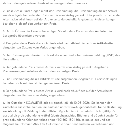
sich auf den gebundenen Preis eines mangelfreien Exemplars.
Diese Artikel unterliegen nicht der Preisbindung, die Preisbindung dieser Artikel
2
wurde aufgehoben oder der Preis wurde vom Verlag gesenkt. Die jeweils zutreffende
Alternative wird Ihnen auf der Artikelseite dargestellt. Angaben zu Preissenkungen
beziehen sich auf den vorherigen Preis.
Durch Öffnen der Leseprobe willigen Sie ein, dass Daten an den Anbieter der
3
Leseprobe übermittelt werden.
Der gebundene Preis dieses Artikels wird nach Ablauf des auf der Artikelseite
4
dargestellten Datums vom Verlag angehoben.
Der Preisvergleich bezieht sich auf die unverbindliche Preisempfehlung (UVP) des
5
Herstellers.
Der gebundene Preis dieses Artikels wurde vom Verlag gesenkt. Angaben zu
6
Preissenkungen beziehen sich auf den vorherigen Preis.
Die Preisbindung dieses Artikels wurde aufgehoben. Angaben zu Preissenkungen
7
beziehen sich auf den letzten gebundenen Preis.
Der gebundene Preis dieses Artikels wird nach Ablauf des auf der Artikelseite
8
dargestellten Datums vom Verlag angehoben.
Ihr Gutschein SOMMER13 gilt bis einschließlich 10.08.2026. Sie können den
12
Gutschein ausschließlich online einlösen unter www.hugendubel.de. Keine Bestellung
zur Abholung mit Zahlung in der Filiale möglich. Der Gutschein ist nicht gültig für
gesetzlich preisgebundene Artikel (deutschsprachige Bücher und eBooks) sowie für
preisgebundene Kalender, tolino shine (4016621130466), tolino select und das
Hugendubel Hörbuch Abo. Der Gutschein ist nicht mit anderen Gutscheinen und