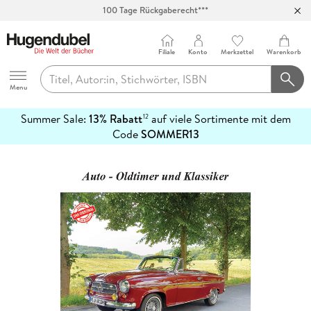
100 Tage Rückgaberecht***
Abholung in über 100 Filialen
Filiale
Konto
Merkzettel
Warenkorb
Hugendubel
Menu
Summer Sale:
13% Rabatt
auf viele Sortimente mit dem
12
mehr
Code
SOMMER13
erfahren