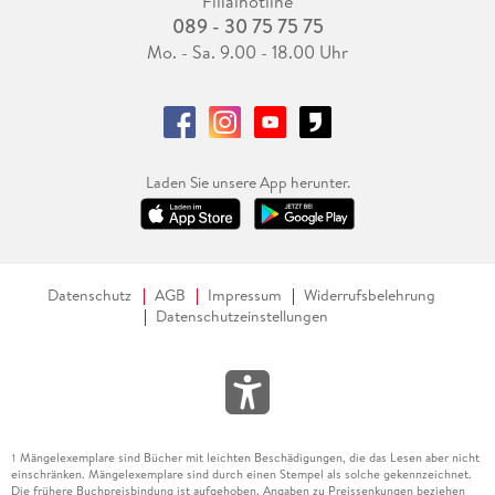
Filialhotline
089 - 30 75 75 75
Mo. - Sa. 9.00 - 18.00 Uhr
Laden Sie unsere App herunter.
Datenschutz
AGB
Impressum
Widerrufsbelehrung
Datenschutzeinstellungen
Mängelexemplare sind Bücher mit leichten Beschädigungen, die das Lesen aber nicht
1
einschränken. Mängelexemplare sind durch einen Stempel als solche gekennzeichnet.
Die frühere Buchpreisbindung ist aufgehoben. Angaben zu Preissenkungen beziehen