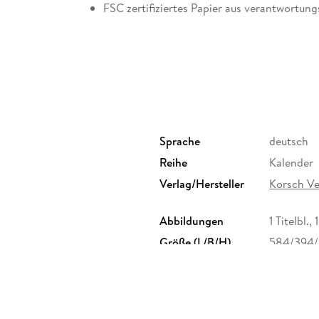
FSC zertifiziertes Papier aus verantwortung
Korsch Wandkalender
Entdecke die vielseitigen Einsatzmöglichkeiten
im Wohn- oder Schlafzimmer. Dieser Wandkalen
auch ein praktischer Begleiter durch das Jahr.
Motiven für jede Jahreszeit.
Sprache
deutsch
Korsch Kalender zeichnen sich durch eine hera
Spiralbindung und hochwertiges Papier aus. D
Reihe
Kalender
Seiten sowie eine stilvolle Dekoration deiner 
Verlag/Hersteller
Korsch V
Wähle aus verschiedenen Formaten unserer P
Abbildungen
1 Titelbl.
für deine Wand zu finden!
Größe (L/B/H)
584/394
GTIN
9783819
, 82205 Gilching, info@korsch-