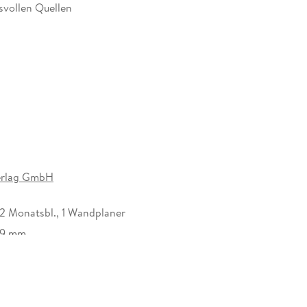
svollen Quellen
 für unseren Kalender, sei es im Büro, in der Küche,
der ist nicht nur ein optisches Highlight, sondern
 Er begeistert mit wechselnden, einzigartigen
usragende Druckqualität, eine stabile
ies gewährleistet ein müheloses Umblättern der
Räume.
erlag GmbH
oster-Kalender aus, um das passende Deko-Element
, 12 Monatsbl., 1 Wandplaner
/9 mm
300462