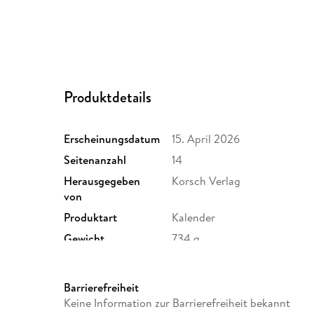
Produktdetails
Erscheinungsdatum
15. April 2026
Seitenanzahl
14
Herausgegeben
Korsch Verlag
von
Produktart
Kalender
Gewicht
734 g
Sonstiges
Spiralbindung
Herstelleradresse
Korsch, Landsberger Str. 77
Barrierefreiheit
verlag.de
Keine Information zur Barrierefreiheit bekannt