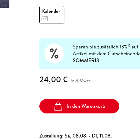
Fremdsprachige Bücher
n Lernhilfen
 Jugendbücher
eiber
Hörbuch Downloads im Bundle
cher
 Vergleich
 Puzzlezubehör
Lernen
New Adult
STABILO
Kalender
Taschenbücher
hilfen
hriller
 Backen
er
lender
Ratgeber
op
hriller
Romance
Sachbücher
precher:innen
Sparen Sie zusätzlich 13%
auf 
12
Science Fiction
Artikel mit dem Gutscheincode
Fremdsprachige Bücher
SOMMER13
24,00 €
inkl. Mwst.
In den Warenkorb
Zustellung:
Sa, 08.08. - Di, 11.08.