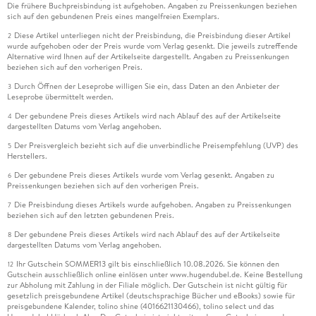
Die frühere Buchpreisbindung ist aufgehoben. Angaben zu Preissenkungen beziehen
sich auf den gebundenen Preis eines mangelfreien Exemplars.
Diese Artikel unterliegen nicht der Preisbindung, die Preisbindung dieser Artikel
2
wurde aufgehoben oder der Preis wurde vom Verlag gesenkt. Die jeweils zutreffende
Alternative wird Ihnen auf der Artikelseite dargestellt. Angaben zu Preissenkungen
beziehen sich auf den vorherigen Preis.
Durch Öffnen der Leseprobe willigen Sie ein, dass Daten an den Anbieter der
3
Leseprobe übermittelt werden.
Der gebundene Preis dieses Artikels wird nach Ablauf des auf der Artikelseite
4
dargestellten Datums vom Verlag angehoben.
Der Preisvergleich bezieht sich auf die unverbindliche Preisempfehlung (UVP) des
5
Herstellers.
Der gebundene Preis dieses Artikels wurde vom Verlag gesenkt. Angaben zu
6
Preissenkungen beziehen sich auf den vorherigen Preis.
Die Preisbindung dieses Artikels wurde aufgehoben. Angaben zu Preissenkungen
7
beziehen sich auf den letzten gebundenen Preis.
Der gebundene Preis dieses Artikels wird nach Ablauf des auf der Artikelseite
8
dargestellten Datums vom Verlag angehoben.
Ihr Gutschein SOMMER13 gilt bis einschließlich 10.08.2026. Sie können den
12
Gutschein ausschließlich online einlösen unter www.hugendubel.de. Keine Bestellung
zur Abholung mit Zahlung in der Filiale möglich. Der Gutschein ist nicht gültig für
gesetzlich preisgebundene Artikel (deutschsprachige Bücher und eBooks) sowie für
preisgebundene Kalender, tolino shine (4016621130466), tolino select und das