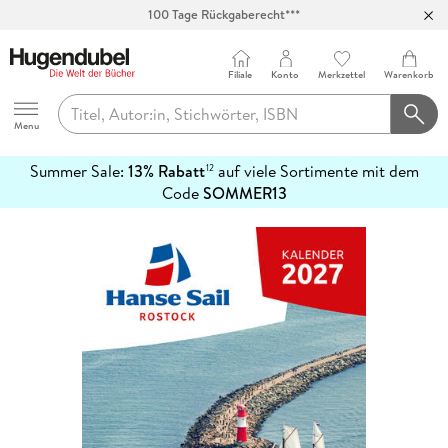
100 Tage Rückgaberecht***
Abholung in über 100 Filialen
Filiale
Konto
Merkzettel
Warenkorb
Hugendubel
Menu
Summer Sale:
13% Rabatt
auf viele Sortimente mit dem
12
mehr
Code
SOMMER13
erfahren