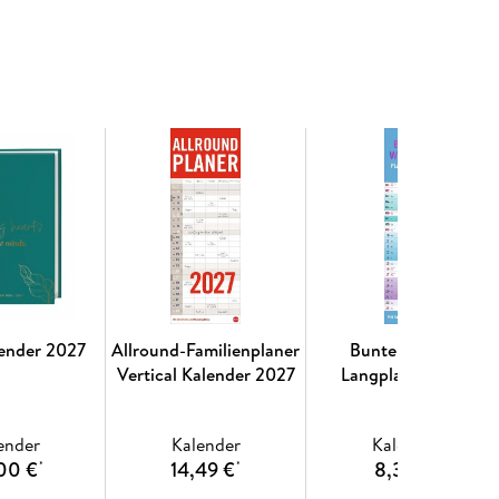
lender 2027
Allround-Familienplaner
Bunte Wochen
Vertical Kalender 2027
Langplaner 2027
ender
Kalender
Kalender
00 €
14,49 €
8,30 €
*
*
*