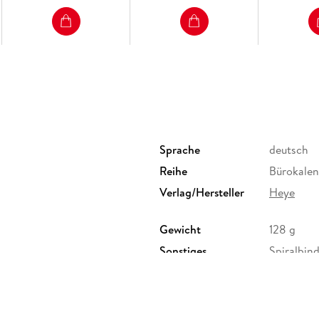
Sprache
deutsch
Reihe
Bürokale
Verlag/Hersteller
Heye
Gewicht
128 g
Sonstiges
Spiralbin
Herstelleradresse
Athesia K
Unterhach