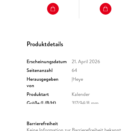
Produktdetails
Erscheinungsdatum
21. April 2026
Seitenanzahl
64
Herausgegeben
|Heye
von
Produktart
Kalender
Größe (L/B/H)
317/94/8 mm
GTIN
9783756416516
Barrierefreiheit
Keine Information zur Barrierefreiheit bekannt