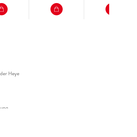
nder Heye
dung
alenderverlag GmbH, Ottobrunner Str. 41, 82008
ing, produktsicherheit@athesia-verlag.de