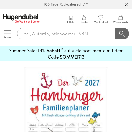
100 Tage Rückgaberecht***
Abholung in über 100 Filialen
Filiale
Konto
Merkzettel
Warenkorb
Hugendubel
Menu
Summer Sale:
13% Rabatt
auf viele Sortimente mit dem
12
mehr
Code
SOMMER13
erfahren