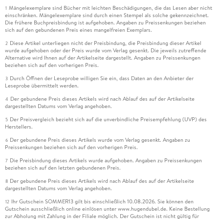
Mängelexemplare sind Bücher mit leichten Beschädigungen, die das Lesen aber nicht
1
einschränken. Mängelexemplare sind durch einen Stempel als solche gekennzeichnet.
Die frühere Buchpreisbindung ist aufgehoben. Angaben zu Preissenkungen beziehen
sich auf den gebundenen Preis eines mangelfreien Exemplars.
Diese Artikel unterliegen nicht der Preisbindung, die Preisbindung dieser Artikel
2
wurde aufgehoben oder der Preis wurde vom Verlag gesenkt. Die jeweils zutreffende
Alternative wird Ihnen auf der Artikelseite dargestellt. Angaben zu Preissenkungen
beziehen sich auf den vorherigen Preis.
Durch Öffnen der Leseprobe willigen Sie ein, dass Daten an den Anbieter der
3
Leseprobe übermittelt werden.
Der gebundene Preis dieses Artikels wird nach Ablauf des auf der Artikelseite
4
dargestellten Datums vom Verlag angehoben.
Der Preisvergleich bezieht sich auf die unverbindliche Preisempfehlung (UVP) des
5
Herstellers.
Der gebundene Preis dieses Artikels wurde vom Verlag gesenkt. Angaben zu
6
Preissenkungen beziehen sich auf den vorherigen Preis.
Die Preisbindung dieses Artikels wurde aufgehoben. Angaben zu Preissenkungen
7
beziehen sich auf den letzten gebundenen Preis.
Der gebundene Preis dieses Artikels wird nach Ablauf des auf der Artikelseite
8
dargestellten Datums vom Verlag angehoben.
Ihr Gutschein SOMMER13 gilt bis einschließlich 10.08.2026. Sie können den
12
Gutschein ausschließlich online einlösen unter www.hugendubel.de. Keine Bestellung
zur Abholung mit Zahlung in der Filiale möglich. Der Gutschein ist nicht gültig für