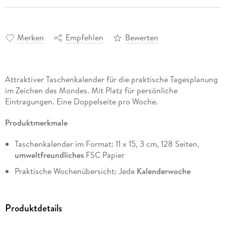
Merken
Empfehlen
Bewerten
Attraktiver Taschenkalender für die praktische Tagesplanung
im Zeichen des Mondes. Mit Platz für persönliche
Eintragungen. Eine Doppelseite pro Woche.
Produktmerkmale
Taschenkalender im Format: 11 x 15, 3 cm, 128 Seiten,
umweltfreundliches
FSC Papier
Praktische Wochenübersicht; Jede
Kalenderwoche
übersichtlich auf einer Doppelseite
Kalendarium auf Deutsch; Feiertage für Deutschland,
Produktdetails
Österreich und der Schweiz
Mit Informationen zu Haushalt, Garten, Gesundheit und