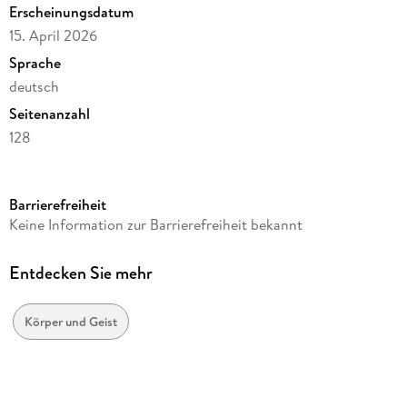
Erscheinungsdatum
Schönheit
15. April 2026
Sprache
deutsch
Seitenanzahl
128
Reihe
Kalender
Barrierefreiheit
Herausgegeben von
Keine Information zur Barrierefreiheit bekannt
Korsch Verlag
Verlag/Hersteller
Entdecken Sie mehr
Korsch Verlag GmbH
Produktart
Körper und Geist
Kalender
Abbildungen
1 Abbildung