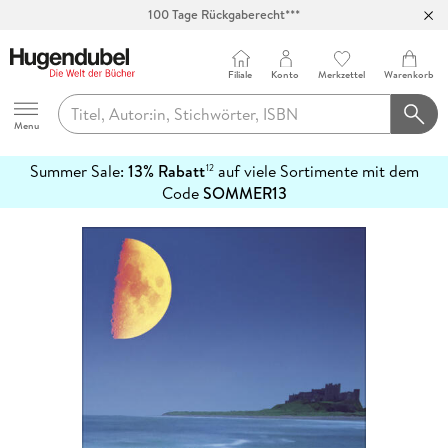
100 Tage Rückgaberecht***
Abholung in über 100 Filialen
Filiale
Konto
Merkzettel
Warenkorb
Hugendubel
Menu
Summer Sale:
13% Rabatt
auf viele Sortimente mit dem
12
mehr
Code
SOMMER13
erfahren