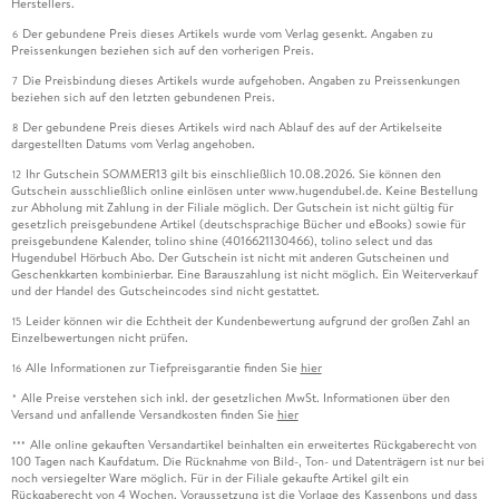
Herstellers.
Der gebundene Preis dieses Artikels wurde vom Verlag gesenkt. Angaben zu
6
Preissenkungen beziehen sich auf den vorherigen Preis.
Die Preisbindung dieses Artikels wurde aufgehoben. Angaben zu Preissenkungen
7
beziehen sich auf den letzten gebundenen Preis.
Der gebundene Preis dieses Artikels wird nach Ablauf des auf der Artikelseite
8
dargestellten Datums vom Verlag angehoben.
Ihr Gutschein SOMMER13 gilt bis einschließlich 10.08.2026. Sie können den
12
Gutschein ausschließlich online einlösen unter www.hugendubel.de. Keine Bestellung
zur Abholung mit Zahlung in der Filiale möglich. Der Gutschein ist nicht gültig für
gesetzlich preisgebundene Artikel (deutschsprachige Bücher und eBooks) sowie für
preisgebundene Kalender, tolino shine (4016621130466), tolino select und das
Hugendubel Hörbuch Abo. Der Gutschein ist nicht mit anderen Gutscheinen und
Geschenkkarten kombinierbar. Eine Barauszahlung ist nicht möglich. Ein Weiterverkauf
und der Handel des Gutscheincodes sind nicht gestattet.
Leider können wir die Echtheit der Kundenbewertung aufgrund der großen Zahl an
15
Einzelbewertungen nicht prüfen.
Alle Informationen zur Tiefpreisgarantie finden Sie
hier
16
Alle Preise verstehen sich inkl. der gesetzlichen MwSt. Informationen über den
*
Versand und anfallende Versandkosten finden Sie
hier
Alle online gekauften Versandartikel beinhalten ein erweitertes Rückgaberecht von
***
100 Tagen nach Kaufdatum. Die Rücknahme von Bild-, Ton- und Datenträgern ist nur bei
noch versiegelter Ware möglich. Für in der Filiale gekaufte Artikel gilt ein
Rückgaberecht von 4 Wochen. Voraussetzung ist die Vorlage des Kassenbons und dass