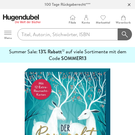
100 Tage Rückgaberecht***
Abholung in über 100 Filialen
Filiale
Konto
Merkzettel
Warenkorb
Hugendubel
Menu
Summer Sale:
13% Rabatt
auf viele Sortimente mit dem
12
mehr
Code
SOMMER13
erfahren