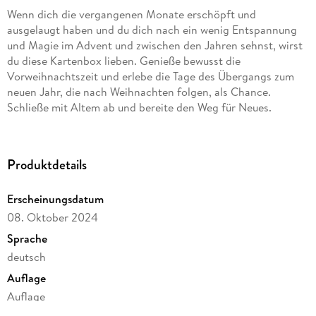
Wenn dich die vergangenen Monate erschöpft und
ausgelaugt haben und du dich nach ein wenig Entspannung
und Magie im Advent und zwischen den Jahren sehnst, wirst
du diese Kartenbox lieben. Genieße bewusst die
Vorweihnachtszeit und erlebe die Tage des Übergangs zum
neuen Jahr, die nach Weihnachten folgen, als Chance.
Schließe mit Altem ab und bereite den Weg für Neues.
Loslassen, Reinigung, innere Einkehr - mit den magischen
Tipps, kleinen Ritualen und Affirmationen dieser Kartenbox
findest du kreative Wege, um deinem Leben eine neue,
Produktdetails
positive Ausrichtung zu geben.
Erscheinungsdatum
08. Oktober 2024
Vom 1. Dezember bis zum Ende der Raunächte:
Jeden Tag
Sprache
erhältst du eine neue, überraschende Inspiration voller
deutsch
Weihnachtsstimmung, Magie und Zauber
Auflage
Ideales Geschenk:
Bring deinen Lieben, deinem Freund,
Auflage
deiner Freundin und Familie mit diesem kleinen Wegweiser
ein Leuchten ins Haus