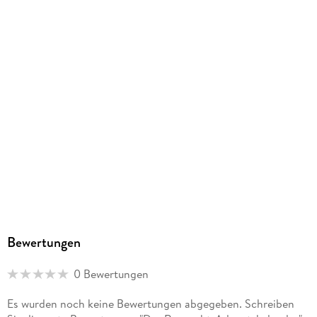
Herstelleradresse
arsEdition GmbH, arsedition.de/service,
service@arsedition.de
Bewertungen
0 Bewertungen
Es wurden noch keine Bewertungen abgegeben. Schreiben